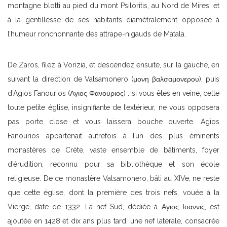
montagne blotti au pied du mont Psiloritis, au Nord de Mires, et
à la gentillesse de ses habitants diamétralement opposée à
l’humeur ronchonnante des attrape-nigauds de Matala.
De Zaros, filez à Vorizia, et descendez ensuite, sur la gauche, en
suivant la direction de Valsamonero (μονη βαλσαμονερου), puis
d’Agios Fanourios (Αγιος Φανουριος) : si vous êtes en veine, cette
toute petite église, insignifiante de l’extérieur, ne vous opposera
pas porte close et vous laissera bouche ouverte. Agios
Fanourios appartenait autrefois à l’un des plus éminents
monastères de Crète, vaste ensemble de bâtiments, foyer
d’érudition, reconnu pour sa bibliothèque et son école
religieuse. De ce monastère Valsamonero, bâti au XIVe, ne reste
que cette église, dont la première des trois nefs, vouée à la
Vierge, date de 1332. La nef Sud, dédiée à Αγιος Ιοαννις, est
ajoutée en 1428 et dix ans plus tard, une nef latérale, consacrée