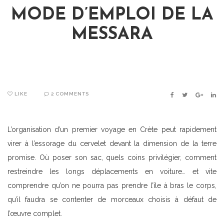
MODE D’EMPLOI DE LA
MESSARA
LIKE
2 COMMENTS
FACEBOOK
TWITTER
GOOGLE
LIN
L’organisation d’un premier voyage en Crète peut rapidement
virer à l’essorage du cervelet devant la dimension de la terre
promise. Où poser son sac, quels coins privilégier, comment
restreindre les longs déplacements en voiture… et vite
comprendre qu’on ne pourra pas prendre l’île à bras le corps,
qu’il faudra se contenter de morceaux choisis à défaut de
l’œuvre complet.