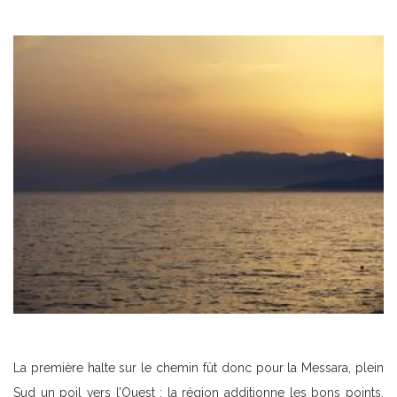
La première halte sur le chemin fût donc pour la Messara, plein
Sud un poil vers l’Ouest : la région additionne les bons points,