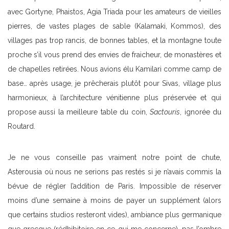
avec Gortyne, Phaistos, Agia Triada pour les amateurs de vieilles
pierres, de vastes plages de sable (Kalamaki, Kommos), des
villages pas trop rancis, de bonnes tables, et la montagne toute
proche s’il vous prend des envies de fraicheur, de monastères et
de chapelles retirées. Nous avions élu Kamilari comme camp de
base… après usage, je prêcherais plutôt pour Sivas, village plus
harmonieux, à l’architecture vénitienne plus préservée et qui
propose aussi la meilleure table du coin,
Sactouris
, ignorée du
Routard.
Je ne vous conseille pas vraiment notre point de chute,
Asterousia où nous ne serions pas restés si je n’avais commis la
bévue de régler l’addition de Paris. Impossible de réserver
moins d’une semaine à moins de payer un supplément (alors
que certains studios resteront vides), ambiance plus germanique
que grecque (rédhibitoire en ce qui me concerne), pas l’ombre