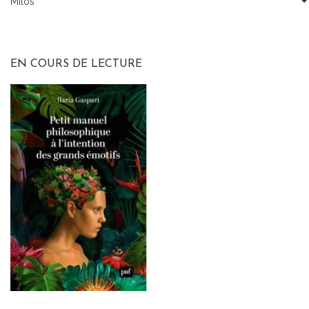
Milos
Tous
les
articles
EN COURS DE LECTURE