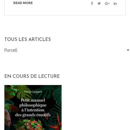
READ MORE
Facebook
Twitter
Google+
Linkedin
TOUS LES ARTICLES
Purcell
Tous
les
articles
EN COURS DE LECTURE