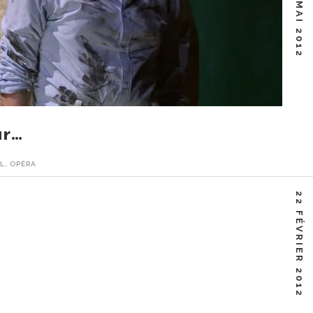
28 MAI 2012
ar…
L
,
OPÉRA
 se dit que peu de choses peuvent être aussi poignantes que
22 FÉVRIER 2012
Facebook
Twitter
Google+
Pinterest
Linkedin