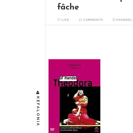
fâche
LIKE
COMMENTS
HAENDEL
Hercules, 1744 Georg Friedrich Haende
bien irritée de Garnier, en décembre 2
READ MORE
KEFALONIA