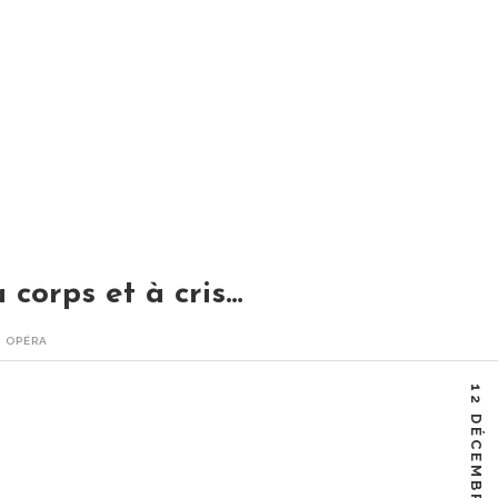
 corps et à cris…
,
OPÉRA
 Haendel, 1718 Enregistré à Covent Garden en 2009 / DVD
12 DÉCEMBRE 2011
Facebook
Twitter
Google+
Linkedin