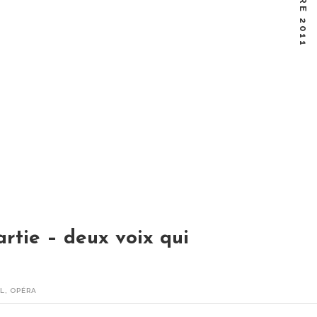
rtie – deux voix qui
L
,
OPÉRA