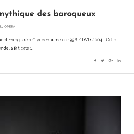
mythique des baroqueux
L
,
OPÉRA
del Enregistré à Glyndebourne en 1996 / DVD 2004 Cette
ndel a fait date :…
Facebook
Twitter
Google+
Linkedin