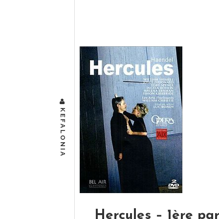
Vous me direz alors, si cette mise en scè
DVD ? Eh bien, d’une part, parce l’enre
READ MORE
KEFALONIA
Hercules – 1ère pa