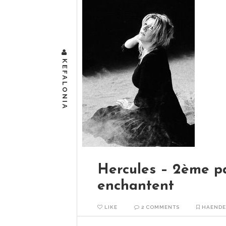
KEFALONIA
Hercules – 2ème pa
enchantent
LIKE
2 COMMENTS
HAENDE