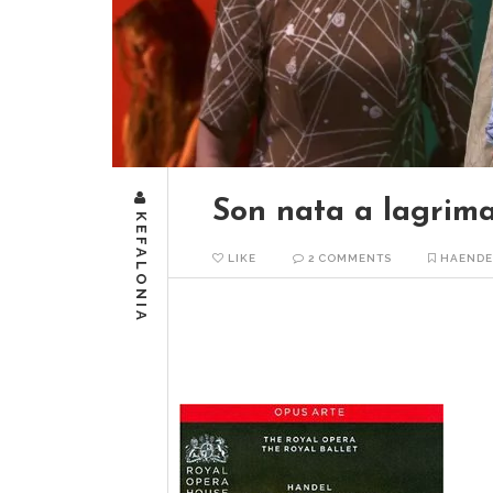
Son nata a lagrim
KEFALONIA
LIKE
2 COMMENTS
HAENDE
Il est de ces moments de grâce où l'on
les lamenti d'Haendel : Von…
READ MORE