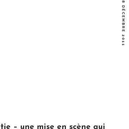
ne est à ce point litigieuse, pourquoi faire l’acquisition du
8 DÉCEMBRE 2011
gistrement…
Facebook
Twitter
Google+
Linkedin
rtie – une mise en scène qui