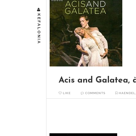
KEFALONIA
Acis and Galatea, à
LIKE
COMMENTS
HAENDEL
Acis et Galatea, 1718 Georg Friedrich
2010 Si vous êtes gourmand…
READ MORE