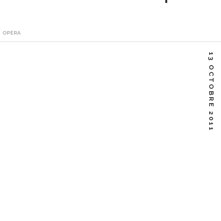
,
OPÉRA
l Enregistré à Garnier en 2004 / DVD 2005 J’étais sortie
13 OCTOBRE 2011
004,…
Facebook
Twitter
Google+
Linkedin