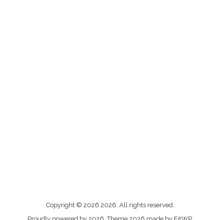
Me
Copyright © 2026 2026. All rights reserved.
contacter
Proudly powered by 2026. Theme 2026 made by FitWP.