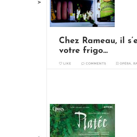
Chez Rameau, il s’
votre frigo…
LIKE
COMMENTS
OPÉRA
,
R
Hippolyte et Aricie (1733) Jean-Phili
DVD 2014 Que les pisse-froids, les gri
READ MORE