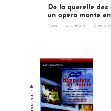
De la querelle des
un opéra monté en 
LIKE
COMMENTS
OPÉRA
,
R
Hippolyte et Aricie (1733) Jean-Philip
Capitole en 2009) / DVD 2014 Á un an d
READ MORE
KEFALONIA