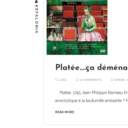
KEFALONIA
Platée….ça déména
LIKE
2 COMMENTS
OPÉRA
,
Platée, 1745 Jean-Philippe Rameau En
anxiolytique à la taciturnité ambiante ? F
READ MORE