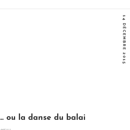
RAMEAU
14 DÉCEMBRE 2015
Home
/
Opéra
/
Rameau
… ou la danse du balai
AMEAU