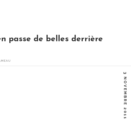
en passe de belles derrière
AMEAU
ppe Rameau Enregistré au festival de Glyndebourne, 2013 /
3 NOVEMBRE 2011
ncheux et les…
Facebook
Twitter
Google+
Linkedin