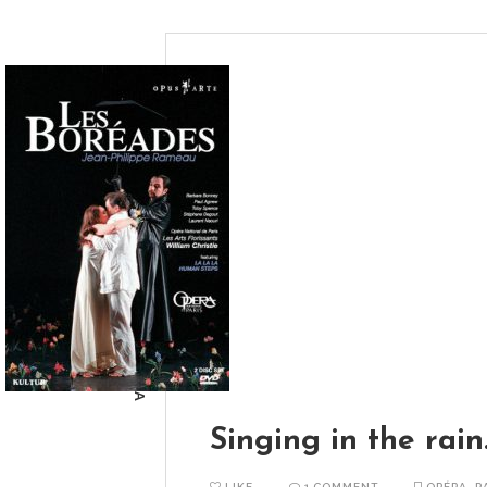
KEFALONIA
Singing in the rain
LIKE
1 COMMENT
OPÉRA
,
R