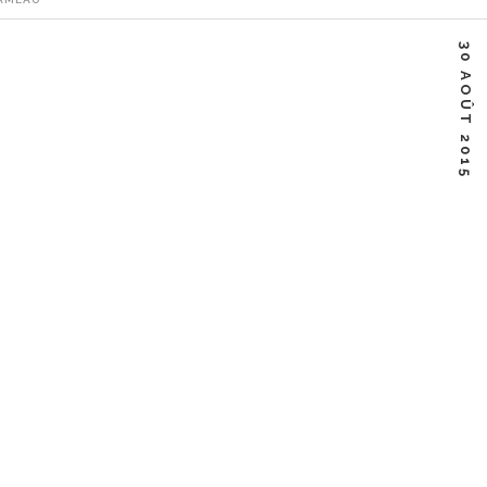
n-Philippe Rameau Enregistré à l’Opéra Garnier 2003 / DVD
30 AOÛT 2015
eau a-t-il pu dormir…
Facebook
Twitter
Google+
Linkedin