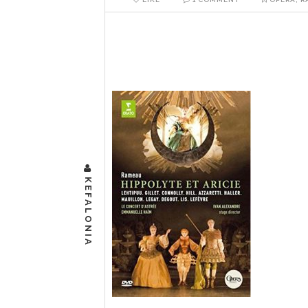
Les Boréades (probablement 1762) Jea
2004 Comment le dernier opéra de Ram
READ MORE
KEFALONIA