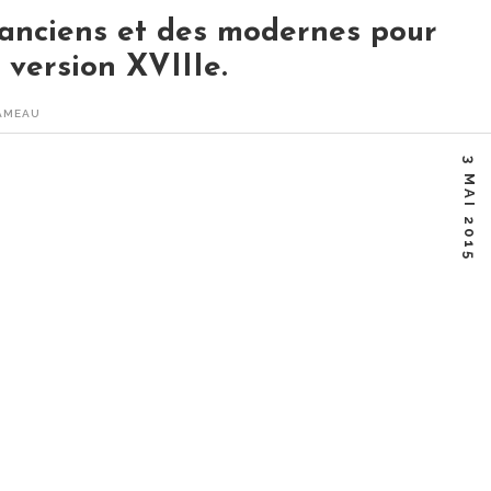
 anciens et des modernes pour
version XVIIIe.
AMEAU
pe Rameau Enregistré à l'opéra Garnier 2012 (Création au
3 MAI 2015
'écart,…
Facebook
Twitter
Google+
Linkedin