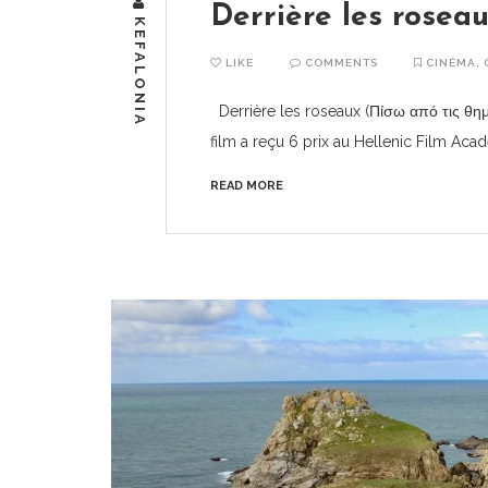
Derrière les roseau
KEFALONIA
LIKE
COMMENTS
CINÉMA
,
Derrière les roseaux (Πίσω από τις θη
film a reçu 6 prix au Hellenic Film Aca
READ MORE