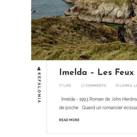
Imelda – Les Feux
KEFALONIA
LIKE
COMMENTS
LIVRES
,
L
Imelda - 1993 Roman de John Herdman 
de poche Quand un romancier écossa
READ MORE