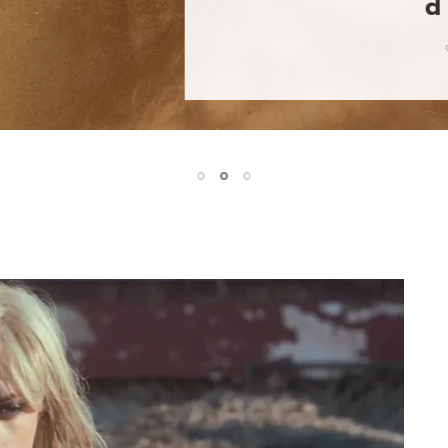
d’ardent et de triste
LIKE
COMMENTS
EXPO