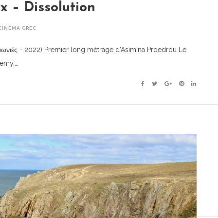
x – Dissolution
CINÉMA GREC
μωνιές - 2022) Premier long métrage d’Asimina Proedrou Le
demy,…
Facebook
Twitter
Google+
Pinterest
Linkedin