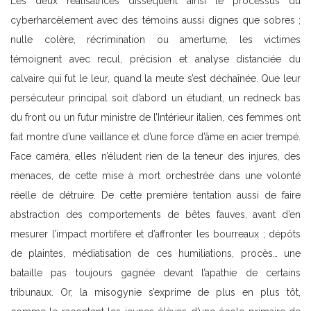
Les deux réalisatrices dissèquent ainsi le processus du
cyberharcèlement avec des témoins aussi dignes que sobres ;
nulle colère, récrimination ou amertume, les victimes
témoignent avec recul, précision et analyse distanciée du
calvaire qui fut le leur, quand la meute s’est déchaînée. Que leur
persécuteur principal soit d’abord un étudiant, un redneck bas
du front ou un futur ministre de l’Intérieur italien, ces femmes ont
fait montre d’une vaillance et d’une force d’âme en acier trempé.
Face caméra, elles n’éludent rien de la teneur des injures, des
menaces, de cette mise à mort orchestrée dans une volonté
réelle de détruire. De cette première tentation aussi de faire
abstraction des comportements de bêtes fauves, avant d’en
mesurer l’impact mortifère et d’affronter les bourreaux ; dépôts
de plaintes, médiatisation de ces humiliations, procès… une
bataille pas toujours gagnée devant l’apathie de certains
tribunaux. Or, la misogynie s’exprime de plus en plus tôt,