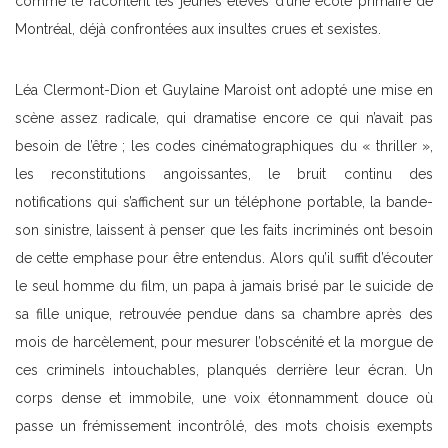
comme le racontent les jeunes élèves d’une école primaire de
Montréal, déjà confrontées aux insultes crues et sexistes.
Léa Clermont-Dion et Guylaine Maroist ont adopté une mise en
scène assez radicale, qui dramatise encore ce qui n’avait pas
besoin de l’être ; les codes cinématographiques du « thriller »,
les reconstitutions angoissantes, le bruit continu des
notifications qui s’affichent sur un téléphone portable, la bande-
son sinistre, laissent à penser que les faits incriminés ont besoin
de cette emphase pour être entendus. Alors qu’il suffit d’écouter
le seul homme du film, un papa à jamais brisé par le suicide de
sa fille unique, retrouvée pendue dans sa chambre après des
mois de harcèlement, pour mesurer l’obscénité et la morgue de
ces criminels intouchables, planqués derrière leur écran. Un
corps dense et immobile, une voix étonnamment douce où
passe un frémissement incontrôlé, des mots choisis exempts