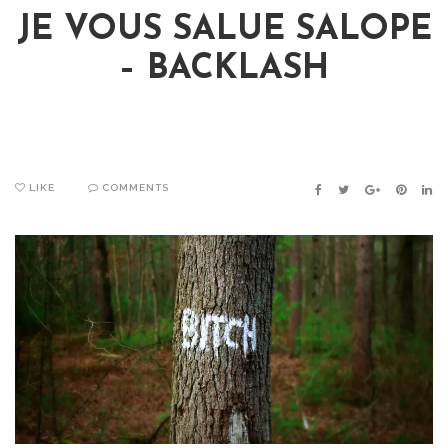
JE VOUS SALUE SALOPE
– BACKLASH
LIKE
COMMENTS
FACEBOOK
TWITTER
GOOGLE+
PINTER
LIN