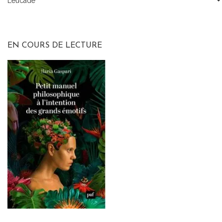
Leucade
Tous
les
articles
EN COURS DE LECTURE