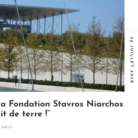
25 JUILLET 2018
 la Fondation Stavros Niarchos
it de terre !”
,
GRÈCE