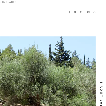
S
,
CYCLADES
Facebook
Twitter
Google+
Pinterest
Linkedin
8 AOÛT 2018