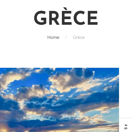
GRÈCE
Home
/
Grèce