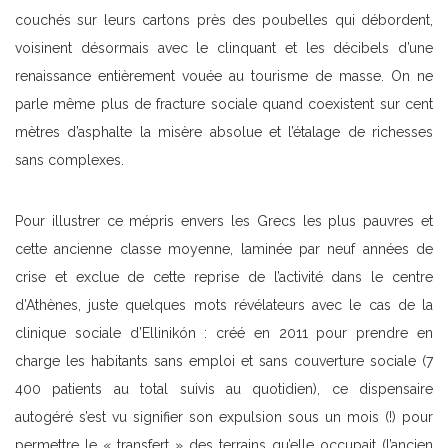
couchés sur leurs cartons près des poubelles qui débordent,
voisinent désormais avec le clinquant et les décibels d’une
renaissance entièrement vouée au tourisme de masse. On ne
parle même plus de fracture sociale quand coexistent sur cent
mètres d’asphalte la misère absolue et l’étalage de richesses
sans complexes.
Pour illustrer ce mépris envers les Grecs les plus pauvres et
cette ancienne classe moyenne, laminée par neuf années de
crise et exclue de cette reprise de l’activité dans le centre
d’Athènes, juste quelques mots révélateurs avec le cas de la
clinique sociale d’Ellinikón : créé en 2011 pour prendre en
charge les habitants sans emploi et sans couverture sociale (7
400 patients au total suivis au quotidien), ce dispensaire
autogéré s’est vu signifier son expulsion sous un mois (!) pour
permettre le « transfert » des terrains qu’elle occupait (l’ancien