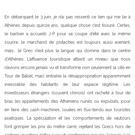
En débarquant le 3 juin, je n’ai pas ressenti ce lien qui me lie à
Athènes depuis quinze ans, quelque chose c’est fissuré. Certes,
le barbier a accueilli J-P pour sa coupe d’été avec le même
sourire, le marchand de pistaches est toujours aussi avenant,
mais… le Grec n’est plus la langue qui domine dans le centre
d’Athènes. L’affluence touristique atteint un niveau que nous
n’avions encore jamais vu et transforme non seulement la cité en
Tour de Babel, mais entraîne la désappropriation apparemment
inexorable des habitants de leur espace légitime. Les
investisseurs étrangers (souvent chinois) ont racheté à tour de
bras les appartements des Athéniens ruinés ou expulsés, pour
en faire des cash-machines, louées en flux-tendu aux touristes
asiatiques. La spéculation et les comportements de vautours
font grimper les prix du mètre carré, rejetant les Grecs hors de
certains quartiers (infos lues et confirmées par les locaux). Les