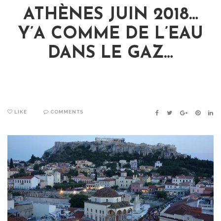
ATHÈNES JUIN 2018…
Y’A COMME DE L’EAU
DANS LE GAZ…
LIKE
COMMENTS
FACEBOOK
TWITTER
GOOGLE+
PINTER
LIN