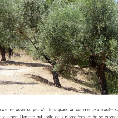
le et retrouver un peu d’air frais quand on commence à étouffer dan
ne du mont Hymette qui abrite deux monastères, et de se promen