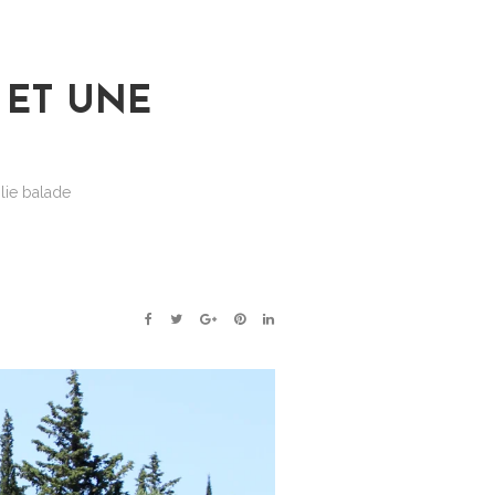
 ET UNE
lie balade
FACEBOOK
TWITTER
GOOGLE+
PINTEREST
LINKEDIN