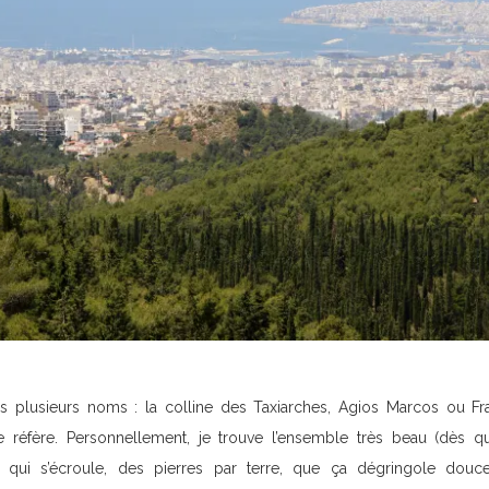
s plusieurs noms : la colline des Taxiarches, Agios Marcos ou Fr
 réfère. Personnellement, je trouve l’ensemble très beau (dès q
e qui s’écroule, des pierres par terre, que ça dégringole douce