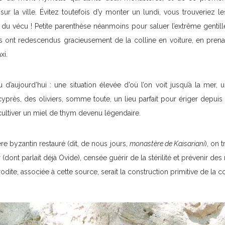
sur la ville. Évitez toutefois d’y monter un lundi, vous trouveriez 
t du vécu ! Petite parenthèse néanmoins pour saluer l’extrême gentil
us ont redescendus gracieusement de la colline en voiture, en prena
xi.
d’aujourd’hui : une situation élevée d’où l’on voit jusqu’à la mer, une
yprès, des oliviers, somme toute, un lieu parfait pour ériger depuis 
cultiver un miel de thym devenu légendaire.
e byzantin restauré (dit, de nous jours,
monastère
de Kaisariani
), on 
 (dont parlait déjà Ovide), censée guérir de la stérilité et prévenir des 
dite, associée à cette source, serait la construction primitive de la co