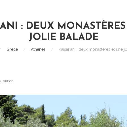
IANI : DEUX MONASTÈRES
JOLIE BALADE
/
Grèce
/
Athènes
/
Kaisariani : deux monastères et une jo
S
,
GRÈCE