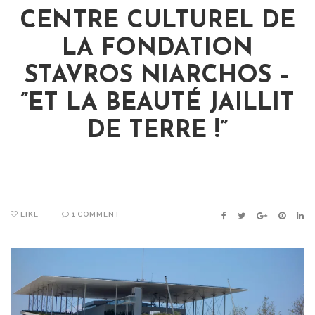
CENTRE CULTUREL DE
LA FONDATION
STAVROS NIARCHOS –
”ET LA BEAUTÉ JAILLIT
DE TERRE !”
LIKE
1 COMMENT
FACEBOOK
TWITTER
GOOGLE+
PINTER
LIN