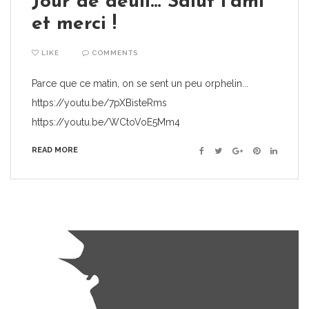
Jour de deuil… Salut l’ami
et merci !
LIKE
COMMENTS
Parce que ce matin, on se sent un peu orphelin...
https://youtu.be/7pXBisteRms
https://youtu.be/WCtoVoE5Mm4
READ MORE
Facebook
Twitter
Google+
Pinterest
Linkedin