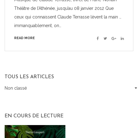
Théâtre de l’Athénée, jusqu’au 08 janvier 2012 Que
ceux qui connaissent Claude Terrasse lèvent la main …
immanquablement, on…
READ MORE
Facebook
Twitter
Google+
Linkedin
TOUS LES ARTICLES
Non classé
Tous
les
articles
EN COURS DE LECTURE