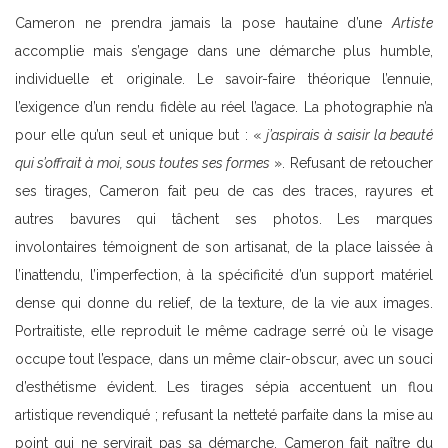
Cameron ne prendra jamais la pose hautaine d’une
Artiste
accomplie mais s’engage dans une démarche plus humble,
individuelle et originale. Le savoir-faire théorique l’ennuie,
l’exigence d’un rendu fidèle au réel l’agace. La photographie n’a
pour elle qu’un seul et unique but : «
j’aspirais à saisir la beauté
qui s’offrait à moi, sous toutes ses formes
». Refusant de retoucher
ses tirages, Cameron fait peu de cas des traces, rayures et
autres bavures qui tâchent ses photos. Les marques
involontaires témoignent de son artisanat, de la place laissée à
l’inattendu, l’imperfection, à la spécificité d’un support matériel
dense qui donne du relief, de la texture, de la vie aux images.
Portraitiste, elle reproduit le même cadrage serré où le visage
occupe tout l’espace, dans un même clair-obscur, avec un souci
d’esthétisme évident. Les tirages sépia accentuent un flou
artistique revendiqué ; refusant la netteté parfaite dans la mise au
point qui ne servirait pas sa démarche, Cameron fait naître du