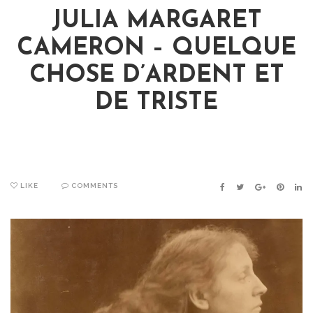
JULIA MARGARET
CAMERON – QUELQUE
CHOSE D’ARDENT ET
DE TRISTE
LIKE
COMMENTS
FACEBOOK
TWITTER
GOOGLE+
PINTER
LIN