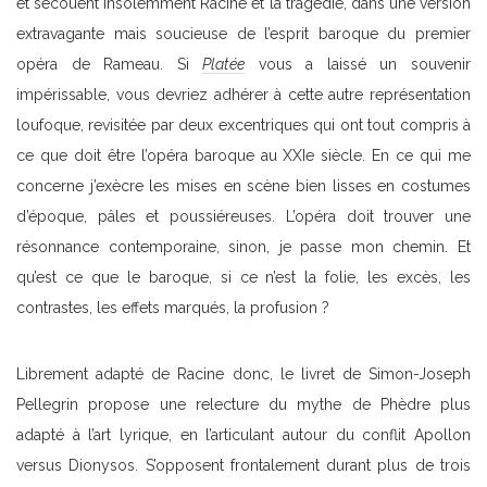
et secouent insolemment Racine et la tragédie, dans une version
extravagante mais soucieuse de l’esprit baroque du premier
opéra de Rameau. Si
Platée
vous a laissé un souvenir
impérissable, vous devriez adhérer à cette autre représentation
loufoque, revisitée par deux excentriques qui ont tout compris à
ce que doit être l’opéra baroque au XXIe siècle. En ce qui me
concerne j’exècre les mises en scène bien lisses en costumes
d’époque, pâles et poussiéreuses. L’opéra doit trouver une
résonnance contemporaine, sinon, je passe mon chemin. Et
qu’est ce que le baroque, si ce n’est la folie, les excès, les
contrastes, les effets marqués, la profusion ?
Librement adapté de Racine donc, le livret de Simon-Joseph
Pellegrin propose une relecture du mythe de Phèdre plus
adapté à l’art lyrique, en l’articulant autour du conflit Apollon
versus Dionysos. S’opposent frontalement durant plus de trois