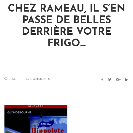
CHEZ RAMEAU, IL S’EN
PASSE DE BELLES
DERRIÈRE VOTRE
FRIGO…
LIKE
COMMENTS
FACEBOOK
TWITTER
GOOGLE
LIN