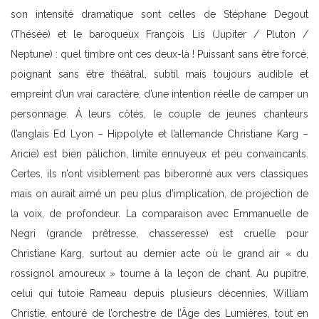
son intensité dramatique sont celles de Stéphane Degout
(Thésée) et le baroqueux François Lis (Jupiter / Pluton /
Neptune) : quel timbre ont ces deux-là ! Puissant sans être forcé,
poignant sans être théâtral, subtil mais toujours audible et
empreint d’un vrai caractère, d’une intention réelle de camper un
personnage. Á leurs côtés, le couple de jeunes chanteurs
(l’anglais Ed Lyon – Hippolyte et l’allemande Christiane Karg –
Aricie) est bien pâlichon, limite ennuyeux et peu convaincants.
Certes, ils n’ont visiblement pas biberonné aux vers classiques
mais on aurait aimé un peu plus d’implication, de projection de
la voix, de profondeur. La comparaison avec Emmanuelle de
Negri (grande prêtresse, chasseresse) est cruelle pour
Christiane Karg, surtout au dernier acte où le grand air « du
rossignol amoureux » tourne à la leçon de chant. Au pupitre,
celui qui tutoie Rameau depuis plusieurs décennies, William
Christie, entouré de l’orchestre de l’Âge des Lumières, tout en