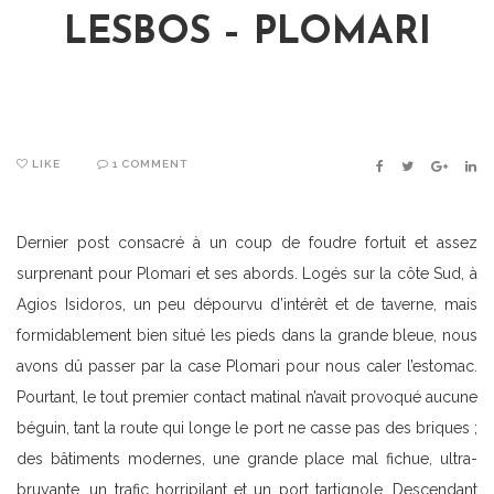
LESBOS – PLOMARI
LIKE
1 COMMENT
FACEBOOK
TWITTER
GOOGLE
LIN
Dernier post consacré à un coup de foudre fortuit et assez
surprenant pour Plomari et ses abords. Logés sur la côte Sud, à
Agios Isidoros, un peu dépourvu d’intérêt et de taverne, mais
formidablement bien situé les pieds dans la grande bleue, nous
avons dû passer par la case Plomari pour nous caler l’estomac.
Pourtant, le tout premier contact matinal n’avait provoqué aucune
béguin, tant la route qui longe le port ne casse pas des briques ;
des bâtiments modernes, une grande place mal fichue, ultra-
bruyante, un trafic horripilant et un port tartignole. Descendant