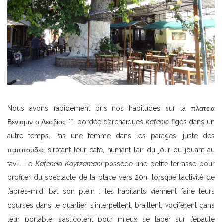
Nous avons rapidement pris nos habitudes sur la πλατεια
Βενιαμιν ο Λεσβιος **, bordée d’archaïques
kafenio
figés dans un
autre temps. Pas une femme dans les parages, juste des
παππουδες sirotant leur café, humant l’air du jour ou jouant au
tavli. Le
Kafeneio Koytzamani
possède une petite terrasse pour
profiter du spectacle de la place vers 20h, lorsque l’activité de
l’après-midi bat son plein : les habitants viennent faire leurs
courses dans le quartier, s’interpellent, braillent, vocifèrent dans
leur portable, s’asticotent pour mieux se taper sur l’épaule