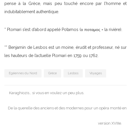
pense à la Grèce, mais peu touché encore par l’homme et
indubitablement authentique.
* Plomari s’est d’abord appelé Potamos (ο ποταμος = la rivière).
** Benjamin de Lesbos est un moine, érudit et professeur, né sur
les hauteurs de l’actuelle Plomari en 1759 ou 1762.
Egéennes du Nord
Grèce
Lesbos
Voyages
Post
Karaghiozis… si vous en voulez un peu plus.
navigation
De la querelle des anciens et des modernes pour un opéra monté en
version XVIIIe.