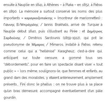
ensuite à Nauplie en 1841, à Athènes – à Plaka – en 1852, à Patras
en 1890. La mémoire a surtout conservé les noms des plus
importants « καραγκιοζοπαίκτης » (montreur de marionnettes) :
Γιάννης B/Μπράχαλης / Iannis Brakhalis, arrivé de Turquie à
Nauplie début 1840, puis s’illustrant au Pirée ; et Δημήτριος
Σαρδούνης / Dimitrios Sardounis (1859-1912), qui prit le
pseudonyme de Μίμαρος / Mimaros, installé à Patras, retenu
comme celui qui a “hellénisé” Karagheuz, c’est-à-dire qui,
anticipant sur toute censure, a gommé tous ses
“débordements”, pour en faire un spectacle disant viser « tout
public » – lors même, soulignons-le, que femmes et enfants, au
grand dam des moralistes, y étaient antérieurement, amplement
présents… Fini donc le phallus ; on ne trouve plus à sa place
qu’un bras démesuré, accompagné éventuellement d’un pâle
gourdin.