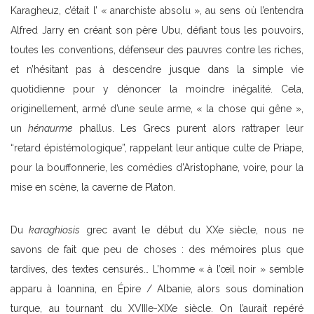
Karagheuz, c’était l’ « anarchiste absolu », au sens où l’entendra
Alfred Jarry en créant son père Ubu, défiant tous les pouvoirs,
toutes les conventions, défenseur des pauvres contre les riches,
et n’hésitant pas à descendre jusque dans la simple vie
quotidienne pour y dénoncer la moindre inégalité. Cela,
originellement, armé d’une seule arme, « la chose qui gêne »,
un
hénaurme
phallus. Les Grecs purent alors rattraper leur
“retard épistémologique”, rappelant leur antique culte de Priape,
pour la bouffonnerie, les comédies d’Aristophane, voire, pour la
mise en scène, la caverne de Platon.
Du
karaghiosis
grec avant le début du XXe siècle, nous ne
savons de fait que peu de choses : des mémoires plus que
tardives, des textes censurés… L’homme « à l’œil noir » semble
apparu à Ioannina, en Épire / Albanie, alors sous domination
turque, au tournant du XVIIIe-XIXe siècle. On l’aurait repéré