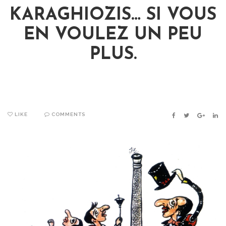
KARAGHIOZIS… SI VOUS
EN VOULEZ UN PEU
PLUS.
LIKE
COMMENTS
FACEBOOK
TWITTER
GOOGLE
LIN