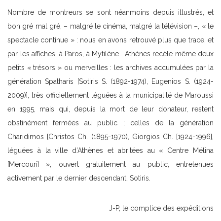
Nombre de montreurs se sont néanmoins depuis illustrés, et
bon gré mal gré, – malgré le cinéma, malgré la télévision –, « le
spectacle continue » : nous en avons retrouvé plus que trace, et
par les affiches, à Paros, à Mytilène… Athènes recèle même deux
petits « trésors » ou merveilles : les archives accumulées par la
génération Spatharis [Sotiris S. (1892-1974), Eugenios S. (1924-
2009)], très officiellement léguées à la municipalité de Maroussi
en 1995, mais qui, depuis la mort de leur donateur, restent
obstinément fermées au public ; celles de la génération
Charidimos [Christos Ch. (1895-1970), Giorgios Ch. [1924-1996],
léguées à la ville d’Athènes et abritées au « Centre Mélina
[Mercouri] », ouvert gratuitement au public, entretenues
activement par le dernier descendant, Sotiris.
J-P, le complice des expéditions