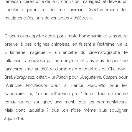
ramadan, cérémonie de la circoncision, mariages), et devenu un
spectacle populaire de rue, animant (nocturnement) les
multiples cafés, puis de véritables « théâtres ».
Chacun d’en appeler alors, par simple homonymie et sans autre
preuve, à des origines chinoises, en faisant à l’extrême, via la
« lanterne magique », un ancêtre du cinématographe, le
rattachant, à nouveau par homonymie, et sans plus de peur de
l’anachronisme, au théâtre d’ombres montmartrois du Chat noir !
Bref,
Karagheuz
, c’était « le
Punch
pour l’Angleterre,
Casperl
pour
l’Autriche,
Polichinelle
pour la France,
Pulcinella
pour les
Napolitains… », “à une différence près”, furent tout de même
contraints de souligner, unaniment, tous les commentateurs.
Mais donc laquelle ? que l’on n’ose même plus souligner
aujourd’hui.