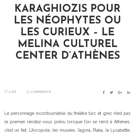
KARAGHIOZIS POUR
LES NÉOPHYTES OU
LES CURIEUX – LE
MELINA CULTUREL
CENTER D’ATHÈNES
LIKE
COMMENTS
FACEBOOK
TWITTER
GOOGLE
LIN
Le personnage incontournable du théâtre turc et grec n’est pas
le premier rendez-vous prévu lorsque l’on se rend à Athènes,
c’est un fait. L’Acropole, les musées, l’agora, Plaka, le Lycabette,