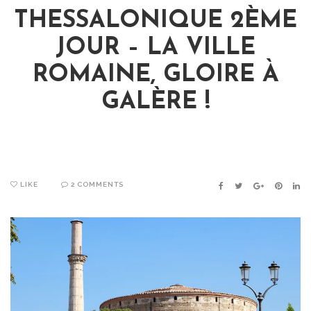
THESSALONIQUE 2ÈME
JOUR – LA VILLE
ROMAINE, GLOIRE À
GALÈRE !
LIKE
2 COMMENTS
FACEBOOK
TWITTER
GOOGLE+
PINTER
LIN