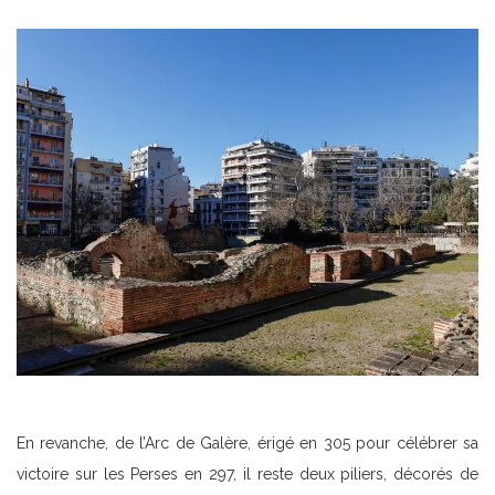
En revanche, de l’Arc de Galère, érigé en 305 pour célébrer sa
victoire sur les Perses en 297, il reste deux piliers, décorés de