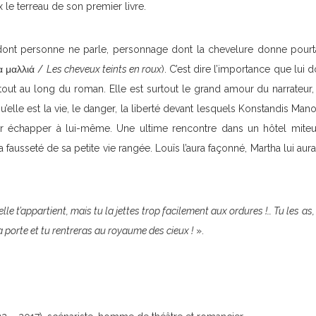
le terreau de son premier livre.
e dont personne ne parle, personnage dont la chevelure donne pourtan
α μαλλιά /
Les cheveux teints en roux
). C’est dire l’importance que lui
rt tout au long du roman. Elle est surtout le grand amour du narrateur
qu’elle est la vie, le danger, la liberté devant lesquels Konstandis Man
ir échapper à lui-même. Une ultime rencontre dans un hôtel miteux
 fausseté de sa petite vie rangée. Louïs l’aura façonné, Martha lui aur
, elle t’appartient, mais tu la jettes trop facilement aux ordures !… Tu les as,
la porte et tu rentreras au royaume des cieux !
».