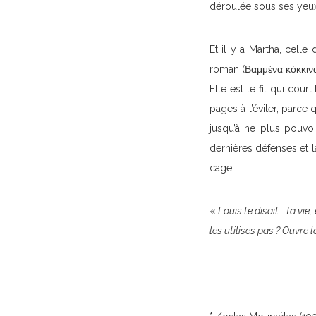
déroulée sous ses yeux 
Et il y a Martha, cell
roman (Βαμμένα κόκκιν
Elle est le fil qui cou
pages à l’éviter, parce 
jusqu’à ne plus pouvo
dernières défenses et la
cage.
«
Louïs te disait : Ta vie
les utilises pas ? Ouvre 