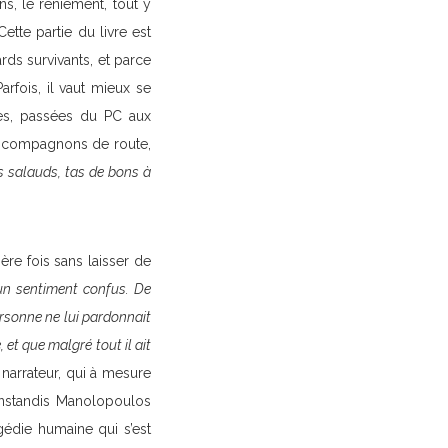
ns, le reniement, tout y
ette partie du livre est
rds survivants, et parce
fois, il vaut mieux se
les, passées du PC aux
ns compagnons de route,
 salauds, tas de bons à
ère fois sans laisser de
 un sentiment confus. De
ersonne ne lui pardonnait
, et que malgré tout il ait
 narrateur, qui à mesure
onstandis Manolopoulos
agédie humaine qui s’est