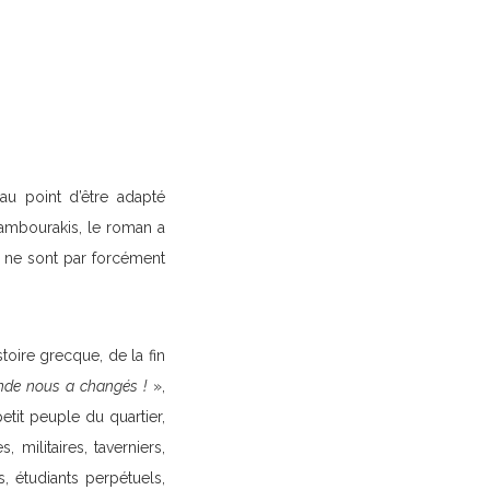
au point d’être adapté
Cambourakis, le roman a
ui ne sont par forcément
toire grecque, de la fin
nde nous a changés !
»,
etit peuple du quartier,
militaires, taverniers,
, étudiants perpétuels,