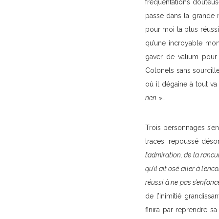
fréquentations douteuse
passe dans la grande ma
pour moi la plus réussi
qu’une incroyable mon
gaver de valium pour 
Colonels sans sourcill
où il dégaine à tout va
rien
»
…
Trois personnages s’en 
traces, repoussé déso
l’admiration, de la ranc
qu’il ait osé aller à l’en
réussi à ne pas s’enfonc
de l’inimitié grandis
finira par reprendre sa