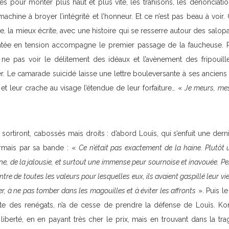
s pour monter plus haut et plus vite, les trahisons, les dénonciatio
chine à broyer l’intégrité et l’honneur. Et ce n’est pas beau à voir. C
e, la mieux écrite, avec une histoire qui se resserre autour des salopa
tée en tension accompagne le premier passage de la faucheuse. Par
ne pas voir le délitement des idéaux et l’avènement des fripouil
er. Le camarade suicidé laisse une lettre bouleversante à ses ancie
 et leur crache au visage l’étendue de leur forfaiture… «
Je meurs, mes
sortiront, cabossés mais droits : d’abord Louïs, qui s’enfuit une derni
rmais par sa bande : «
Ce n’était pas exactement de la haine. Plutôt
une, de la jalousie, et surtout une immense peur sournoise et inavouée. P
contre de toutes les valeurs pour lesquelles eux, ils avaient gaspillé leur vie
er, à ne pas tomber dans les magouilles et à éviter les affronts
». Puis le
sante des renégats, n’a de cesse de prendre la défense de Louïs. K
 liberté, en en payant très cher le prix, mais en trouvant dans la tr