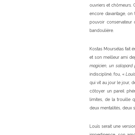
ouvriers et chômeurs. 
encore davantage, on t
pouvoir conservateur 
bandoulière.
Kostas Moursélas fait é
et son meilleur ami depu
magicien, un salopard p
indiscipliné, fou, «
Louïs
qui vit au jour le jour,
côtoyer un pareil phé
limites, de la trouill
deux mentalités, deux s
Louïs serait une vers
impertinence, son amou