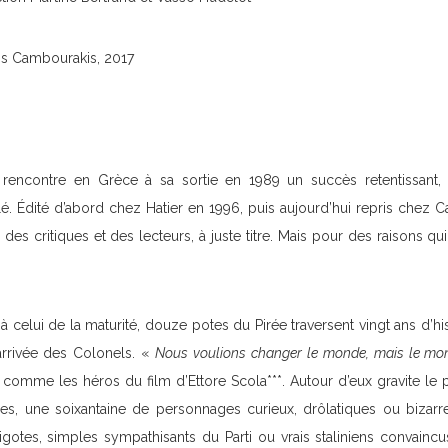
ns Cambourakis, 2017
 rencontre en Grèce à sa sortie en 1989 un succès retentissant, 
lé. Édité d’abord chez Hatier en 1996, puis aujourd’hui repris chez 
des critiques et des lecteurs, à juste titre. Mais pour des raisons q
à celui de la maturité, douze potes du Pirée traversent vingt ans d’his
’arrivée des Colonels. «
Nous voulions changer le monde, mais le mo
r comme les héros du film d’Ettore Scola***. Autour d’eux gravite le p
es, une soixantaine de personnages curieux, drôlatiques ou bizarres, 
gotes, simples sympathisants du Parti ou vrais staliniens convaincus