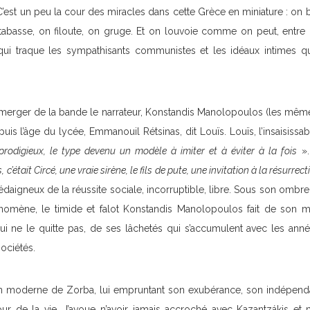
C’est un peu la cour des miracles dans cette Grèce en miniature : on 
abasse, on filoute, on gruge. Et on louvoie comme on peut, entre 
qui traque les sympathisants communistes et les idéaux intimes qu
merger de la bande le narrateur, Konstandis Manolopoulos (les mêmes 
is l’âge du lycée, Emmanouil Rétsinas, dit Louïs. Louïs, l’insaisissabl
rodigieux, le type devenu un modèle à imiter et à éviter à la fois
».
, c’était Circé, une vraie sirène, le fils de pute, une invitation à la résurre
 dédaigneux de la réussite sociale, incorruptible, libre. Sous son ombr
nomène, le timide et falot Konstandis Manolopoulos fait de son m
e qui ne le quitte pas, de ses lâchetés qui s’accumulent avec les an
ociétés.
ion moderne de Zorba, lui empruntant son exubérance, son indépenda
r de la vie. J’avoue n’avoir jamais accroché avec Kazantzákis et 