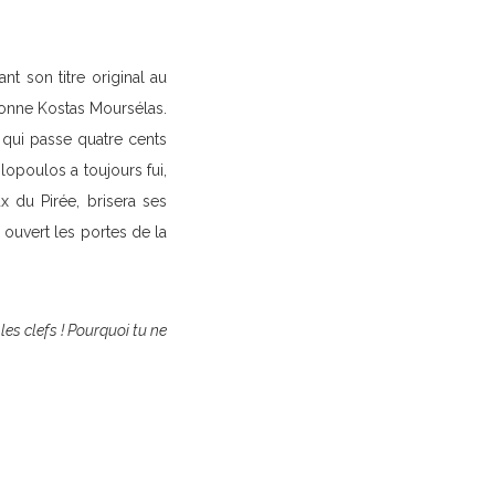
t son titre original au
 donne Kostas Moursélas.
, qui passe quatre cents
olopoulos a toujours fui,
 du Pirée, brisera ses
a ouvert les portes de la
 les clefs ! Pourquoi tu ne