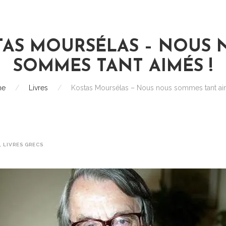
TAS MOURSÉLAS – NOUS 
SOMMES TANT AIMÉS !
me
/
Livres
/
Kostas Moursélas – Nous nous sommes tant ai
,
LIVRES GRECS