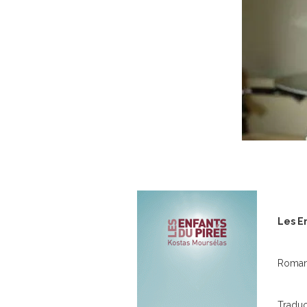
Les E
Roman
Traduc