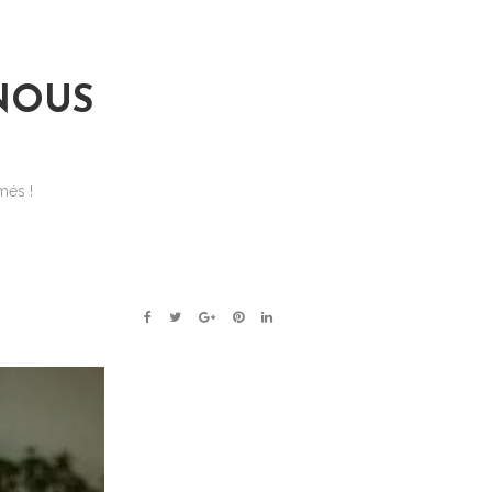
NOUS
més !
FACEBOOK
TWITTER
GOOGLE+
PINTEREST
LINKEDIN