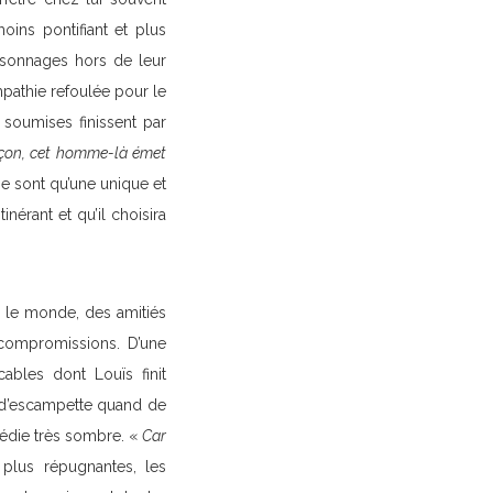
ns pontifiant et plus
rsonnages hors de leur
mpathie refoulée pour le
soumises finissent par
açon, cet homme-là émet
 ne sont qu’une unique et
nérant et qu’il choisira
e le monde, des amitiés
s compromissions. D’une
ables dont Louïs finit
e d’escampette quand de
gédie très sombre. «
Car
 plus répugnantes, les