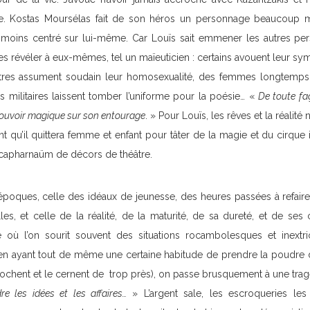
. Kostas Moursélas fait de son héros un personnage beaucoup moi
oins centré sur lui-même. Car Louïs sait emmener les autres pe
s révéler à eux-mêmes, tel un maïeuticien : certains avouent leur sy
utres assument soudain leur homosexualité, des femmes longtemps 
s militaires laissent tomber l’uniforme pour la poésie… «
De toute f
 pouvoir magique sur son entourage
. » Pour Louïs, les rêves et la réalité
 qu’il quittera femme et enfant pour tâter de la magie et du cirque iti
n capharnaüm de décors de théâtre.
 époques, celle des idéaux de jeunesse, des heures passées à refair
les, et celle de la réalité, de la maturité, de sa dureté, et de se
 où l’on sourit souvent des situations rocambolesques et inextric
e (en ayant tout de même une certaine habitude de prendre la poudr
rochent et le cernent de trop près), on passe brusquement à une tra
e les idées et les affaires…
» L’argent sale, les escroqueries les