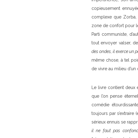
copieusement ennuyée
complexe que Zorba, m
zone de confort pour le
Parti communiste, d’a
tout envoyer valser, de
des ondes, il exerce un
même chose, à tel point
de vivre au milieu d’u
Le livre contient deux
que l’on pense éternel
comédie étourdissante
toujours par s’extrair
sérieux ennuis se rapp
il ne faut pas confondr