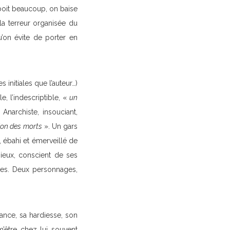
boit beaucoup, on baise
la terreur organisée du
’on évite de porter en
initiales que l’auteur…)
e, l’indescriptible, «
un
 Anarchiste, insouciant,
ction des morts
». Un gars
e, ébahi et émerveillé de
ieux, conscient de ses
nées. Deux personnages,
nce, sa hardiesse, son
m’être chez lui souvent