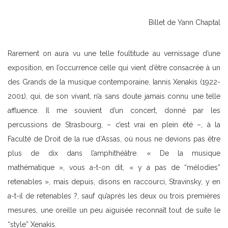
Billet de Yann Chaptal
Rarement on aura vu une telle foultitude au vernissage d’une
exposition, en l’occurrence celle qui vient d’être consacrée à un
des Grands de la musique contemporaine, Iannis Xenakis (1922-
2001), qui, de son vivant, n’a sans doute jamais connu une telle
affluence. Il me souvient d’un concert, donné par les
percussions de Strasbourg, – c’est vrai en plein été –, à la
Faculté de Droit de la rue d’Assas, où nous ne devions pas être
plus de dix dans l’amphithéâtre. « De la musique
mathématique », vous a-t-on dit, « y a pas de “mélodies”
retenables », mais depuis, disons en raccourci, Stravinsky, y en
a-t-il de retenables ?, sauf qu’après les deux ou trois premières
mesures, une oreille un peu aiguisée reconnaît tout de suite le
“style” Xenakis.