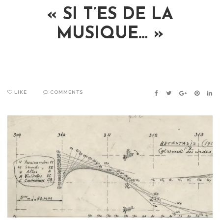
« SI T’ES DE LA
MUSIQUE… »
LIKE
COMMENTS
FACEBOOK
TWITTER
GOOGLE+
PINTER
LIN