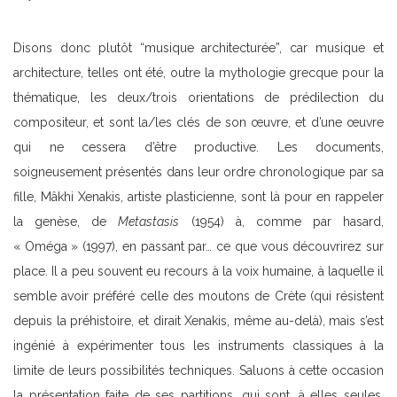
Disons donc plutôt “musique architecturée”, car musique et
architecture, telles ont été, outre la mythologie grecque pour la
thématique, les deux/trois orientations de prédilection du
compositeur, et sont la/les clés de son œuvre, et d’une œuvre
qui ne cessera d’être productive. Les documents,
soigneusement présentés dans leur ordre chronologique par sa
fille, Mâkhi Xenakis, artiste plasticienne, sont là pour en rappeler
la genèse, de
Metastasis
(1954) à, comme par hasard,
« Oméga » (1997), en passant par… ce que vous découvrirez sur
place. Il a peu souvent eu recours à la voix humaine, à laquelle il
semble avoir préféré celle des moutons de Crète (qui résistent
depuis la préhistoire, et dirait Xenakis, même au-delà), mais s’est
ingénié à expérimenter tous les instruments classiques à la
limite de leurs possibilités techniques. Saluons à cette occasion
la présentation faite de ses partitions, qui sont, à elles seules,