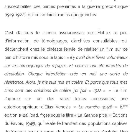
susceptibilités des parties prenantes à la guerre gréco-turque
(1919-1922), qui en sortaient moins que grandies.
C’est d’ailleurs le silence assourdissant de l’État et le peu
d’information, de témoignages, d’archives consultables, qui
déclenchent chez le cinéaste l’envie de réaliser un film sur ce
pan d’histoire mis sous le tapis : «
il y avait deux livres volumineux
sur les témoignages de réfugiés. Et ceux-ci ont été interdits de
circulation. Chaque interdiction crée en moi une sorte de
résistance. Alors, je me suis mis en colère. Et parce que tous mes
films sont des créations de colère, j’ai fait « 1922 ».
» Le film
s’appuie sur un des rares textes accessibles, une
ère
autobiographique d’Elias Venezis «
Le numéro 31328
» (1
édition 1924) [trad. frçse sous le titre « La Grande pitié », Éditions
du Pavois, 1945], qui relate le transfert des populations captives
de Smyrne vers un camp de travail au cœur de l’Anatolie. Une