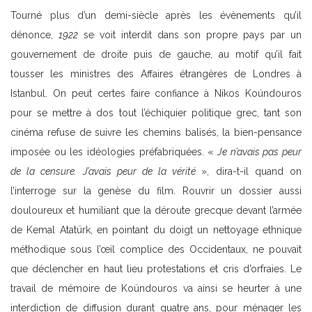
Tourné plus d’un demi-siècle après les évènements qu’il
dénonce,
1922
se voit interdit dans son propre pays par un
gouvernement de droite puis de gauche, au motif qu’il fait
tousser les ministres des Affaires étrangères de Londres à
Istanbul. On peut certes faire confiance à Níkos Koúndouros
pour se mettre à dos tout l’échiquier politique grec, tant son
cinéma refuse de suivre les chemins balisés, la bien-pensance
imposée ou les idéologies préfabriquées. «
Je n’avais pas peur
de la censure. J’avais peur de la vérité
», dira-t-il quand on
l’interroge sur la genèse du film. Rouvrir un dossier aussi
douloureux et humiliant que la déroute grecque devant l’armée
de Kemal Atatürk, en pointant du doigt un nettoyage ethnique
méthodique sous l’œil complice des Occidentaux, ne pouvait
que déclencher en haut lieu protestations et cris d’orfraies. Le
travail de mémoire de Koúndouros va ainsi se heurter à une
interdiction de diffusion durant quatre ans, pour ménager les