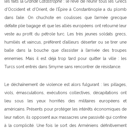
les faits la
Grande Catastrophe
: le rêve de réunir tous les Grecs
d’Occident et d’Orient, de l’Épire à Constantinople a du plomb
dans l’aile. On chuchote en coulisses que l’armée grecque
défaite plie bagage et que les alliés européens ont retourné leur
veste au profit du pétrole turc. Les très jeunes soldats grecs,
humiliés et vaincus, préfèrent d’ailleurs déserter ou se tirer une
balle dans la bouche que d’assister à l’arrivée des troupes
ennemies. Mais il est déjà trop tard pour quitter la ville : les
Turcs sont entrés dans Smyrne sans rencontrer de résistance.
Le déchaînement de violence est alors fulgurant : les pillages,
viols, émasculations, exécutions collectives, décapitations ont
lieu sous les yeux horrifiés des militaires européens et
américains. Présents pour protéger les intérêts économiques de
leur nation, ils opposent aux massacres une passivité qui confine
à la complicité. Une fois le sort des Arméniens définitivement