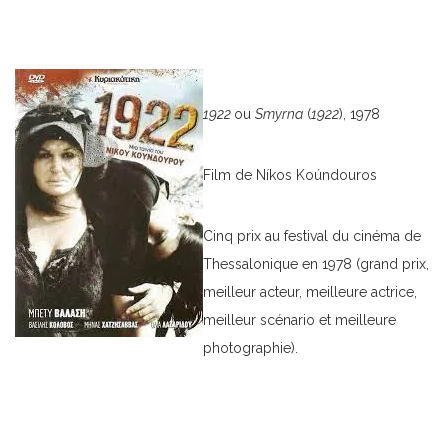
1922
ou
Smyrna
(
1922
), 1978
Film de Níkos Koúndouros
Cinq prix au festival du cinéma de
Thessalonique en 1978 (grand prix,
meilleur acteur, meilleure actrice,
meilleur scénario et meilleure
photographie).