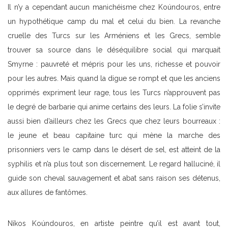
Il n’y a cependant aucun manichéisme chez Koúndouros, entre
un hypothétique camp du mal et celui du bien. La revanche
cruelle des Turcs sur les Arméniens et les Grecs, semble
trouver sa source dans le déséquilibre social qui marquait
Smyrne : pauvreté et mépris pour les uns, richesse et pouvoir
pour les autres. Mais quand la digue se rompt et que les anciens
opprimés expriment leur rage, tous les Turcs n’approuvent pas
le degré de barbarie qui anime certains des leurs. La folie s’invite
aussi bien d’ailleurs chez les Grecs que chez leurs bourreaux :
le jeune et beau capitaine turc qui mène la marche des
prisonniers vers le camp dans le désert de sel, est atteint de la
syphilis et n’a plus tout son discernement. Le regard halluciné, il
guide son cheval sauvagement et abat sans raison ses détenus,
aux allures de fantômes.
Níkos Koúndouros, en artiste peintre qu’il est avant tout,