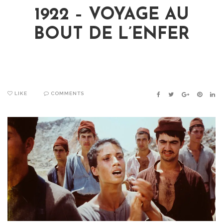
1922 – VOYAGE AU
BOUT DE L’ENFER
LIKE
COMMENTS
FACEBOOK
TWITTER
GOOGLE+
PINTER
LIN