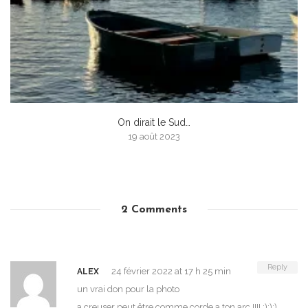
On dirait le Sud…
19 août 2023
2 Comments
Reply
24 février 2022 at 17 h 25 min
ALEX
un vrai don pour la photo
a creuser peut être comme corde a ton arc !!!! :):):)