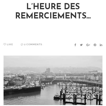
L’HEURE DES
REMERCIEMENTS…
LIKE
2 COMMENTS
FACEBOOK
TWITTER
GOOGLE+
PINTER
LIN