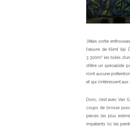
J’étais sortie enthous
l’œuvre de Klimt (
là
).
3 300m² les toiles d’un 
d’être un spécialiste 
n’ont aucune prétention
et qui s’intéressent aux
Donc, c’est avec Van 
coups de brosse puiss
pièces les plus estim
impatients. Ici, les pe