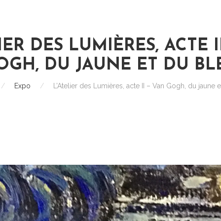
IER DES LUMIÈRES, ACTE I
OGH, DU JAUNE ET DU BL
/
Expo
/
L’Atelier des Lumières, acte II – Van Gogh, du jaune 