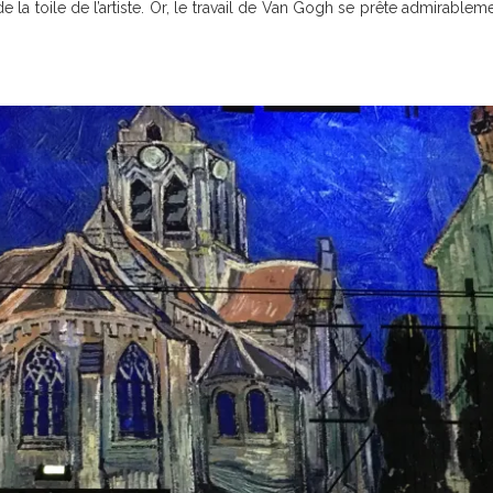
la toile de l’artiste. Or, le travail de Van Gogh se prête admirableme