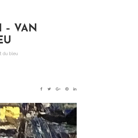
I – VAN
EU
et du bleu
FACEBOOK
TWITTER
GOOGLE+
PINTEREST
LINKEDIN