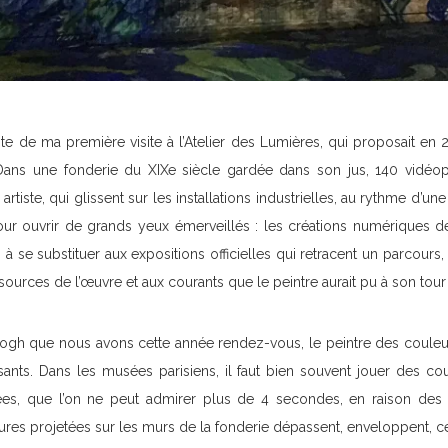
iaste de ma première visite à l’Atelier des Lumières, qui proposait e
 Dans une fonderie du XIXe siècle gardée dans son jus, 140 vidéop
artiste, qui glissent sur les installations industrielles, au rythme d’
pour ouvrir de grands yeux émerveillés : les créations numériques de
 à se substituer aux expositions officielles qui retracent un parcours, 
 sources de l’œuvre et aux courants que le peintre aurait pu à son tour 
Gogh que nous avons cette année rendez-vous, le peintre des couleu
ants. Dans les musées parisiens, il faut bien souvent jouer des c
ées, que l’on ne peut admirer plus de 4 secondes, en raison des 
intures projetées sur les murs de la fonderie dépassent, enveloppent, ce