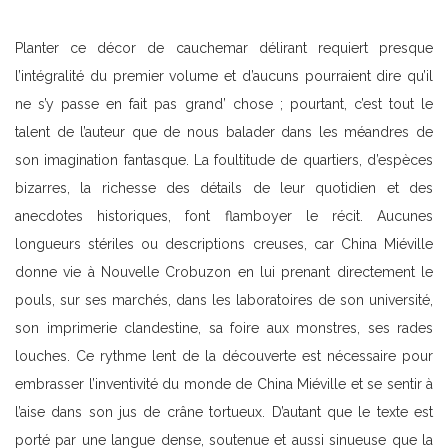
Planter ce décor de cauchemar délirant requiert presque
l’intégralité du premier volume et d’aucuns pourraient dire qu’il
ne s’y passe en fait pas grand’ chose ; pourtant, c’est tout le
talent de l’auteur que de nous balader dans les méandres de
son imagination fantasque. La foultitude de quartiers, d’espèces
bizarres, la richesse des détails de leur quotidien et des
anecdotes historiques, font flamboyer le récit. Aucunes
longueurs stériles ou descriptions creuses, car China Miéville
donne vie à Nouvelle Crobuzon en lui prenant directement le
pouls, sur ses marchés, dans les laboratoires de son université,
son imprimerie clandestine, sa foire aux monstres, ses rades
louches. Ce rythme lent de la découverte est nécessaire pour
embrasser l’inventivité du monde de China Miéville et se sentir à
l’aise dans son jus de crâne tortueux. D’autant que le texte est
porté par une langue dense, soutenue et aussi sinueuse que la