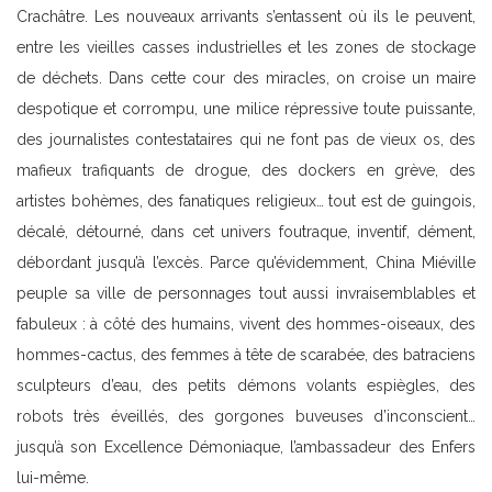
Crachâtre. Les nouveaux arrivants s’entassent où ils le peuvent,
entre les vieilles casses industrielles et les zones de stockage
de déchets. Dans cette cour des miracles, on croise un maire
despotique et corrompu, une milice répressive toute puissante,
des journalistes contestataires qui ne font pas de vieux os, des
mafieux trafiquants de drogue, des dockers en grève, des
artistes bohèmes, des fanatiques religieux… tout est de guingois,
décalé, détourné, dans cet univers foutraque, inventif, dément,
débordant jusqu’à l’excès. Parce qu’évidemment, China Miéville
peuple sa ville de personnages tout aussi invraisemblables et
fabuleux : à côté des humains, vivent des hommes-oiseaux, des
hommes-cactus, des femmes à tête de scarabée, des batraciens
sculpteurs d’eau, des petits démons volants espiègles, des
robots très éveillés, des gorgones buveuses d’inconscient…
jusqu’à son Excellence Démoniaque, l’ambassadeur des Enfers
lui-même.