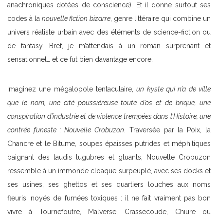
anachroniques dotées de conscience). Et il donne surtout ses
codes à la
nouvelle fiction bizarre
, genre littéraire qui combine un
univers réaliste urbain avec des éléments de science-fiction ou
de fantasy. Bref, je m’attendais à un roman surprenant et
sensationnel… et ce fut bien davantage encore.
Imaginez une mégalopole tentaculaire,
un kyste qui n’a de ville
que le nom, une cité poussiéreuse toute d’os et de brique, une
conspiration d’industrie et de violence trempées dans l’Histoire, une
contrée funeste : Nouvelle Crobuzon
. Traversée par la Poix, la
Chancre et le Bitume, soupes épaisses putrides et méphitiques
baignant des taudis lugubres et gluants, Nouvelle Crobuzon
ressemble à un immonde cloaque surpeuplé, avec ses docks et
ses usines, ses ghettos et ses quartiers louches aux noms
fleuris, noyés de fumées toxiques : il ne fait vraiment pas bon
vivre à Tournefoutre, Malverse, Crassecoude, Chiure ou