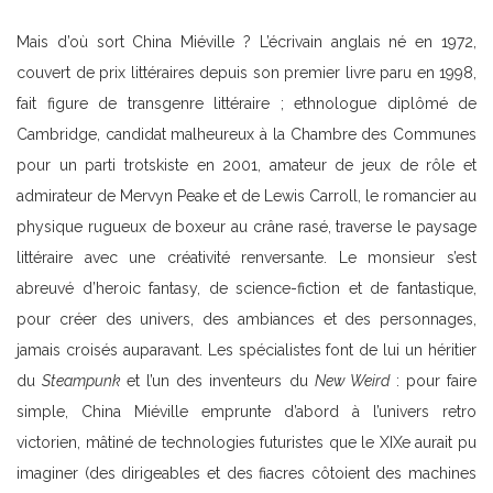
Mais d’où sort China Miéville ? L’écrivain anglais né en 1972,
couvert de prix littéraires depuis son premier livre paru en 1998,
fait figure de transgenre littéraire ; ethnologue diplômé de
Cambridge, candidat malheureux à la Chambre des Communes
pour un parti trotskiste en 2001, amateur de jeux de rôle et
admirateur de Mervyn Peake et de Lewis Carroll, le romancier au
physique rugueux de boxeur au crâne rasé, traverse le paysage
littéraire avec une créativité renversante. Le monsieur s’est
abreuvé d’heroic fantasy, de science-fiction et de fantastique,
pour créer des univers, des ambiances et des personnages,
jamais croisés auparavant. Les spécialistes font de lui un héritier
du
Steampunk
et l’un des inventeurs du
New Weird
: pour faire
simple, China Miéville emprunte d’abord à l’univers retro
victorien, mâtiné de technologies futuristes que le XIXe aurait pu
imaginer (des dirigeables et des fiacres côtoient des machines