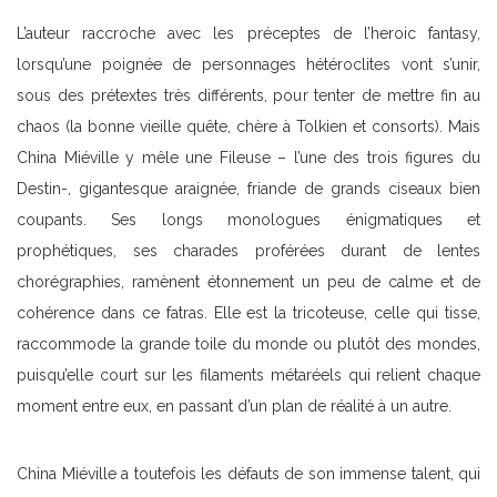
L’auteur raccroche avec les préceptes de l’heroic fantasy,
lorsqu’une poignée de personnages hétéroclites vont s’unir,
sous des prétextes très différents, pour tenter de mettre fin au
chaos (la bonne vieille quête, chère à Tolkien et consorts). Mais
China Miéville y mêle une Fileuse – l’une des trois figures du
Destin-, gigantesque araignée, friande de grands ciseaux bien
coupants. Ses longs monologues énigmatiques et
prophétiques, ses charades proférées durant de lentes
chorégraphies, ramènent étonnement un peu de calme et de
cohérence dans ce fatras. Elle est la tricoteuse, celle qui tisse,
raccommode la grande toile du monde ou plutôt des mondes,
puisqu’elle court sur les filaments métaréels qui relient chaque
moment entre eux, en passant d’un plan de réalité à un autre.
China Miéville a toutefois les défauts de son immense talent, qui