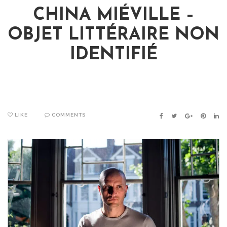
CHINA MIÉVILLE –
OBJET LITTÉRAIRE NON
IDENTIFIÉ
LIKE
COMMENTS
FACEBOOK
TWITTER
GOOGLE+
PINTER
LIN