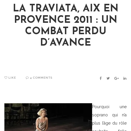
LA TRAVIATA, AIX EN
PROVENCE 2011 : UN
COMBAT PERDU
D’AVANCE
LIKE
4 COMMENTS
FACEBOOK
TWITTER
GOOGLE
LIN
Pourquoi une
soprano qui n’a
plus l’âge du rôle