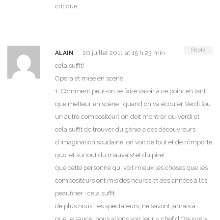
critique.
Reply
20 juillet 2011 at 15 h 23 min
ALAIN
cela suffit!
Opera et mise en scène
1. Comment peut-on se faire valoir à ce point en tant
que metteur en scène : quand on va écouter Verdi (ou
un autre compositeur) on doit montrer du Verdi et
cela suffit de trouver du génie à ces découvreurs
d’imagination soudaine! on voit de tout et de n’importe
quoi et surtout du mauvais! et du pire!
que cette personne qui voit mieux les choses que les
compositeurs ont mis des heures et des années à les
peaufiner : cela suffit
de plus nous, les spectateurs, ne savont jamais à
quelle sauce, nous allons voir leur « chef d’Oeuvre »