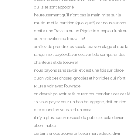
qu’ils se sont appoprié
heureusement qu’il n’ont pas la main mise sur la
musique et la partition (quoi que!!) car nous aurions
droit à une Traviata ou un Rigoletto » pop ou funk ou
autre inovation ou trouvaille!
arrêtez de prendre les spectateurs en otage et que la
rançon soit payée d’avance avant de s’emparer des
chanteurs et de l’oeuvre!
nous payons sans savoir! et c’est une fois sur place
qu’on voit des choses ignobles et horribles qui n’ont
RIEN a voir avec l’ouvrage
on devrait pouvoir se faire rembourser dans ces cas là
: si vous payez pour un bon bourgogne, doit-on rien
dire quand on vous sert un coca….
il n’y a plus aucun respect du public et cela devient
abominable
certains snobs trouveront cela merveilleux, divin,