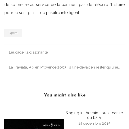
de se mettre au service de la partition, pas de réécrire l’histoire
pour le seul plaisir de paraître intelligent.
Opéra
Post
Leucade, la dissonante
navigation
La Traviata, Aix en Provence 2003 : s’il ne devait en rester qu’une…
You might also like
Singing in the rain… ou la danse
du balai
14 décembre 2015