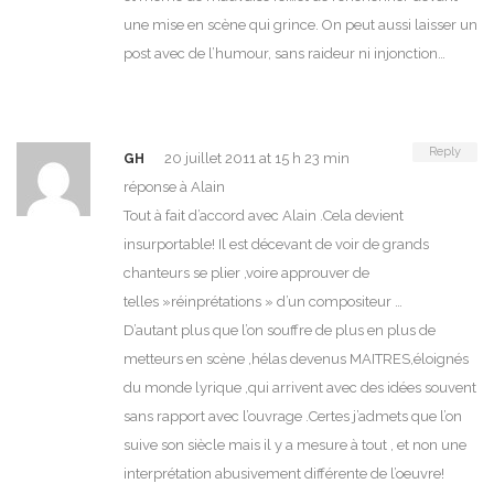
une mise en scène qui grince. On peut aussi laisser un
post avec de l’humour, sans raideur ni injonction…
Reply
20 juillet 2011 at 15 h 23 min
GH
réponse à Alain
Tout à fait d’accord avec Alain .Cela devient
insurportable! Il est décevant de voir de grands
chanteurs se plier ,voire approuver de
telles »réinprétations » d’un compositeur …
D’autant plus que l’on souffre de plus en plus de
metteurs en scène ,hélas devenus MAITRES,éloignés
du monde lyrique ,qui arrivent avec des idées souvent
sans rapport avec l’ouvrage .Certes j’admets que l’on
suive son siècle mais il y a mesure à tout , et non une
interprétation abusivement différente de l’oeuvre!