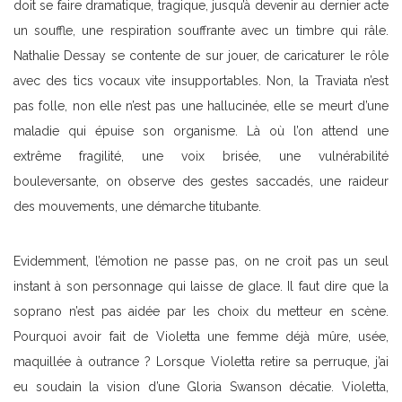
doit se faire dramatique, tragique, jusqu’à devenir au dernier acte
un souffle, une respiration souffrante avec un timbre qui râle.
Nathalie Dessay se contente de sur jouer, de caricaturer le rôle
avec des tics vocaux vite insupportables. Non, la Traviata n’est
pas folle, non elle n’est pas une hallucinée, elle se meurt d’une
maladie qui épuise son organisme. Là où l’on attend une
extrême fragilité, une voix brisée, une vulnérabilité
bouleversante, on observe des gestes saccadés, une raideur
des mouvements, une démarche titubante.
Evidemment, l’émotion ne passe pas, on ne croit pas un seul
instant à son personnage qui laisse de glace. Il faut dire que la
soprano n’est pas aidée par les choix du metteur en scène.
Pourquoi avoir fait de Violetta une femme déjà mûre, usée,
maquillée à outrance ? Lorsque Violetta retire sa perruque, j’ai
eu soudain la vision d’une Gloria Swanson décatie. Violetta,