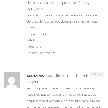
de ne pas se faire kidnapper par ces faussoyeurs de
l’art lyrique
nous pensons donc à monter cette association de
défense de l’opéra avec de grands noms qui nous
suivront
a bon entendeur
salut
Répondre
Laisser une réponse
Reply
20 juillet 2011 at 15 h 23 min
KEFALONIA
Bonjour,
Aucune prétention de critique musical patenté. Un
blog n’est pas le lieu d’une critique journalistique
argumentée et partiale. On y est libre d’être subjectif
et même de mauvaise foi…et de ronchonner devant