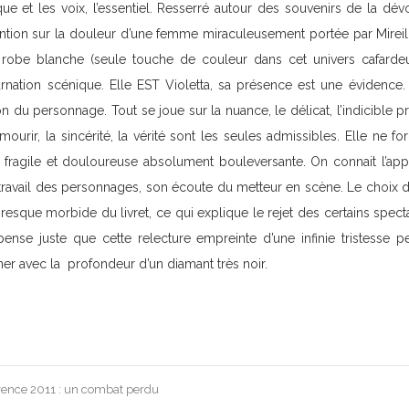
 et les voix, l’essentiel. Resserré autour des souvenirs de la dé
ention sur la douleur d’une femme miraculeusement portée par Mirei
 robe blanche (seule touche de couleur dans cet univers cafardeu
carnation scénique. Elle EST Violetta, sa présence est une évidence
ion du personnage. Tout se joue sur la nuance, le délicat, l’indicible pre
urir, la sincérité, la vérité sont les seules admissibles. Elle ne fo
e fragile et douloureuse absolument bouleversante. On connait l’app
 travail des personnages, son écoute du metteur en scène. Le choix de
presque morbide du livret, ce qui explique le rejet des certains specta
pense juste que cette relecture empreinte d’une infinie tristesse
er avec la profondeur d’un diamant très noir.
ovence 2011 : un combat perdu