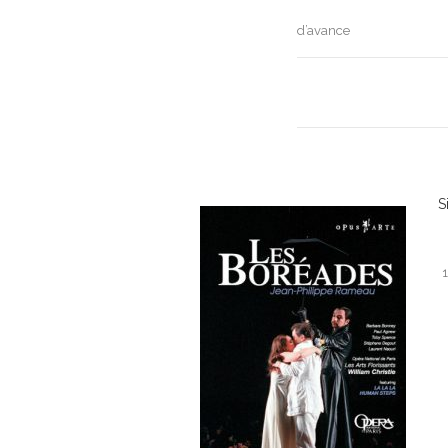
navigation
d’avance
S