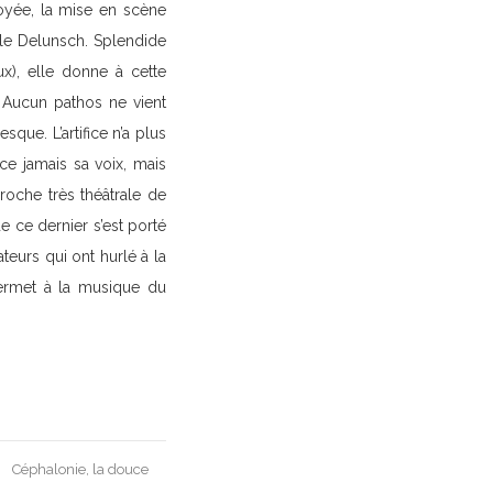
voyée, la mise en scène
lle Delunsch. Splendide
x), elle donne à cette
. Aucun pathos ne vient
sque. L’artifice n’a plus
rce jamais sa voix, mais
roche très théâtrale de
 ce dernier s’est porté
teurs qui ont hurlé à la
 permet à la musique du
Céphalonie, la douce