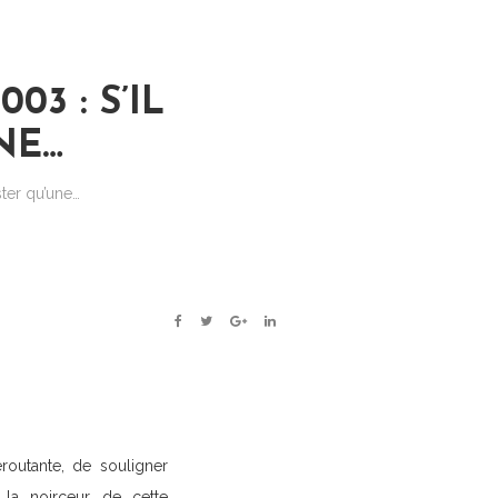
3 : S’IL
NE…
ster qu’une…
FACEBOOK
TWITTER
GOOGLE+
LINKEDIN
outante, de souligner
r la noirceur de cette