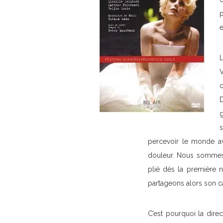
p
e
V
c
D
g
percevoir le monde av
douleur. Nous sommes d
plié dès la première 
partageons alors son 
C’est pourquoi la direc