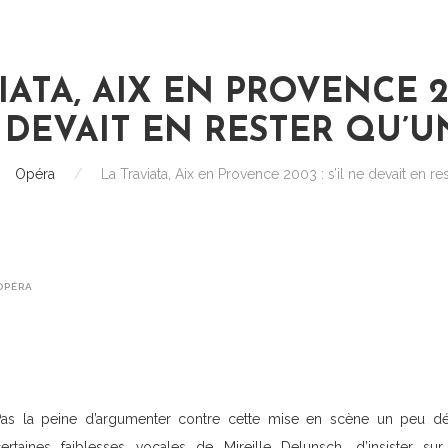
IATA, AIX EN PROVENCE 200
 DEVAIT EN RESTER QU’U
Opéra
/
La Traviata, Aix en Provence 2003 : s’il ne devait en re
OPÉRA
Pas la peine d’argumenter contre cette mise en scène un peu dér
certaines faiblesses vocales de Mireille Delunsch, d’insister su