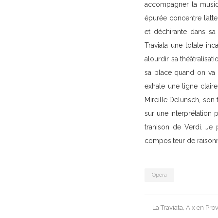
accompagner la musique
épurée concentre l’att
et déchirante dans sa
Traviata une totale in
alourdir sa théâtralisat
sa place quand on va mo
exhale une ligne clair
Mireille Delunsch, son
sur une interprétation 
trahison de Verdi. Je 
compositeur de raisonn
Opéra
Post
La Traviata, Aix en Pr