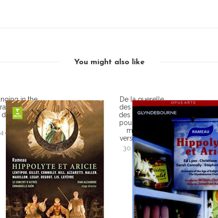
You might also like
inging in the
De la querelle
rain… ou la
des anciens et
danse du
des modernes
balai
pour un opéra
monté en
14 décembre
version XVIIIe.
2015
30 août 2015