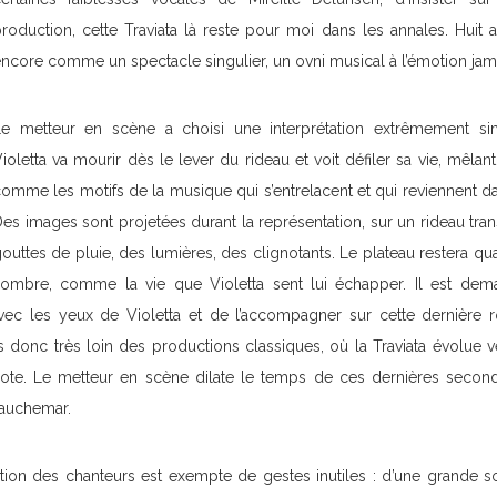
roduction, cette Traviata là reste pour moi dans les annales. Huit a
ncore comme un spectacle singulier, un ovni musical à l’émotion jam
Le metteur en scène a choisi une interprétation extrêmement si
ioletta va mourir dès le lever du rideau et voit défiler sa vie, mêlant
omme les motifs de la musique qui s’entrelacent et qui reviennent da
es images sont projetées durant la représentation, sur un rideau tra
outtes de pluie, des lumières, des clignotants. Le plateau restera qu
sombre, comme la vie que Violetta sent lui échapper. Il est dem
ec les yeux de Violetta et de l’accompagner sur cette dernière r
onc très loin des productions classiques, où la Traviata évolue vers
note. Le metteur en scène dilate le temps de ces dernières second
cauchemar.
tion des chanteurs est exempte de gestes inutiles : d’une grande sob