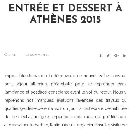
ENTRÉE ET DESSERT À
ATHÈNES 2015
LIKE
COMMENTS
FACEBOOK
TWITTER
GOOGLE
LIN
Impossible de partir à la découverte de nouvelles îles sans un
petit séjour athénien, préambule pour se replonger dans
l’ambiance et postface consolante avant le vol du retour. Nous y
reprenons nos marques, évaluons l’avancée des travaux du
quartier (je désespère de voir un jour la cathédrale déshabillée
de ses échafaudages), arpentons nos rues de prédilection,
allons saluer le barbier, l’antiquaire et le glacier. Ensuite, visite de