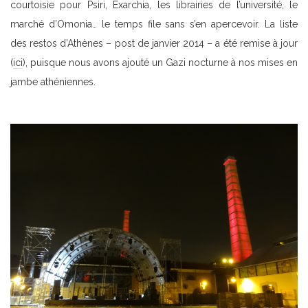
courtoisie pour Psiri, Exarchia, les librairies de l’université, le
marché d’Omonia… le temps file sans s’en apercevoir. La liste
des restos d’Athènes – post de janvier 2014 – a été remise à jour
(
ici
), puisque nous avons ajouté un Gazi nocturne à nos mises en
jambe athéniennes.