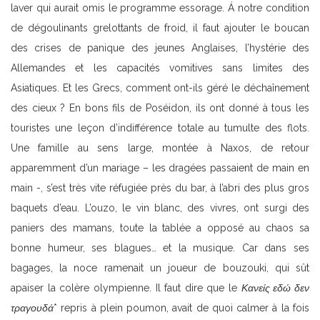
laver qui aurait omis le programme essorage. Á notre condition
de dégoulinants grelottants de froid, il faut ajouter le boucan
des crises de panique des jeunes Anglaises, l’hystérie des
Allemandes et les capacités vomitives sans limites des
Asiatiques. Et les Grecs, comment ont-ils géré le déchaînement
des cieux ? En bons fils de Poséidon, ils ont donné à tous les
touristes une leçon d’indifférence totale au tumulte des flots.
Une famille au sens large, montée à Naxos, de retour
apparemment d’un mariage – les dragées passaient de main en
main -, s’est très vite réfugiée près du bar, à l’abri des plus gros
baquets d’eau. L’ouzo, le vin blanc, des vivres, ont surgi des
paniers des mamans, toute la tablée a opposé au chaos sa
bonne humeur, ses blagues… et la musique. Car dans ses
bagages, la noce ramenait un joueur de bouzouki, qui sût
apaiser la colère olympienne. Il faut dire que le
Κανείς εδώ δεν
τραγουδά
* repris à plein poumon, avait de quoi calmer à la fois