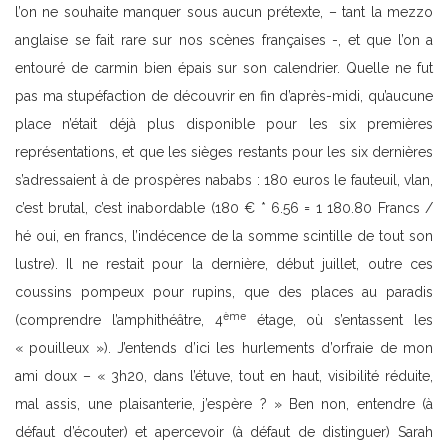
l’on ne souhaite manquer sous aucun prétexte, – tant la mezzo
anglaise se fait rare sur nos scènes françaises -, et que l’on a
entouré de carmin bien épais sur son calendrier. Quelle ne fut
pas ma stupéfaction de découvrir en fin d’après-midi, qu’aucune
place n’était déjà plus disponible pour les six premières
représentations, et que les sièges restants pour les six dernières
s’adressaient à de prospères nababs : 180 euros le fauteuil, vlan,
c’est brutal, c’est inabordable (180 € * 6.56 = 1 180.80 Francs /
hé oui, en francs, l’indécence de la somme scintille de tout son
lustre). Il ne restait pour la dernière, début juillet, outre ces
coussins pompeux pour rupins, que des places au paradis
ème
(comprendre l’amphithéâtre, 4
étage, où s’entassent les
« pouilleux »). J’entends d’ici les hurlements d’orfraie de mon
ami doux – « 3h20, dans l’étuve, tout en haut, visibilité réduite,
mal assis, une plaisanterie, j’espère ? » Ben non, entendre (à
défaut d’écouter) et apercevoir (à défaut de distinguer) Sarah