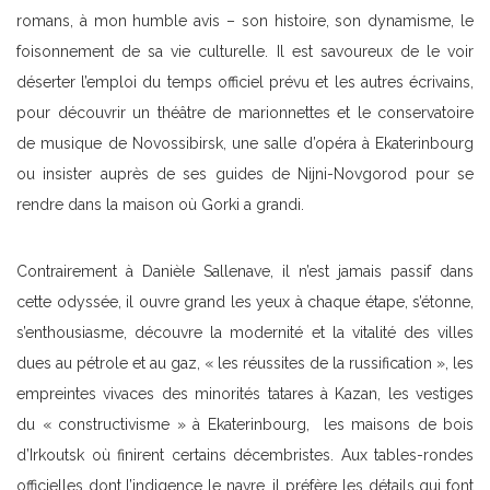
romans, à mon humble avis – son histoire, son dynamisme, le
foisonnement de sa vie culturelle. Il est savoureux de le voir
déserter l’emploi du temps officiel prévu et les autres écrivains,
pour découvrir un théâtre de marionnettes et le conservatoire
de musique de Novossibirsk, une salle d’opéra à Ekaterinbourg
ou insister auprès de ses guides de Nijni-Novgorod pour se
rendre dans la maison où Gorki a grandi.
Contrairement à Danièle Sallenave, il n’est jamais passif dans
cette odyssée, il ouvre grand les yeux à chaque étape, s’étonne,
s’enthousiasme, découvre la modernité et la vitalité des villes
dues au pétrole et au gaz, « les réussites de la russification », les
empreintes vivaces des minorités tatares à Kazan, les vestiges
du « constructivisme » à Ekaterinbourg, les maisons de bois
d’Irkoutsk où finirent certains décembristes. Aux tables-rondes
officielles dont l’indigence le navre, il préfère les détails qui font