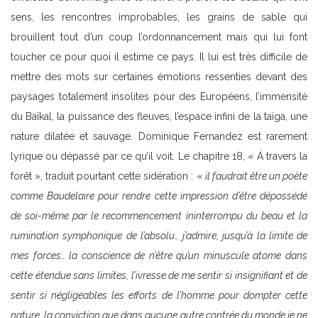
sens, les rencontres improbables, les grains de sable qui
brouillent tout d’un coup l’ordonnancement mais qui lui font
toucher ce pour quoi il estime ce pays. Il lui est très difficile de
mettre des mots sur certaines émotions ressenties devant des
paysages totalement insolites pour des Européens, l’immensité
du Baïkal, la puissance des fleuves, l’espace infini de la taïga, une
nature dilatée et sauvage. Dominique Fernandez est rarement
lyrique ou dépassé par ce qu’il voit. Le chapitre 18, « Á travers la
forêt », traduit pourtant cette sidération : «
il faudrait être un poète
comme Baudelaire pour rendre cette impression d’être dépossédé
de soi-même par le recommencement ininterrompu du beau et la
rumination symphonique de l’absolu… j’admire, jusqu’à la limite de
mes forces… la conscience de n’être qu’un minuscule atome dans
cette étendue sans limites, l’ivresse de me sentir si insignifiant et de
sentir si négligeables les efforts de l’homme pour dompter cette
nature, la conviction que dans aucune autre contrée du monde je ne