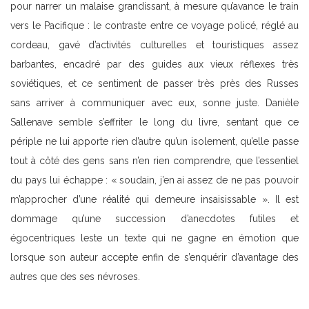
pour narrer un malaise grandissant, à mesure qu’avance le train
vers le Pacifique : le contraste entre ce voyage policé, réglé au
cordeau, gavé d’activités culturelles et touristiques assez
barbantes, encadré par des guides aux vieux réflexes très
soviétiques, et ce sentiment de passer très près des Russes
sans arriver à communiquer avec eux, sonne juste. Danièle
Sallenave semble s’effriter le long du livre, sentant que ce
périple ne lui apporte rien d’autre qu’un isolement, qu’elle passe
tout à côté des gens sans n’en rien comprendre, que l’essentiel
du pays lui échappe : « soudain, j’en ai assez de ne pas pouvoir
m’approcher d’une réalité qui demeure insaisissable ». Il est
dommage qu’une succession d’anecdotes futiles et
égocentriques leste un texte qui ne gagne en émotion que
lorsque son auteur accepte enfin de s’enquérir d’avantage des
autres que des ses névroses.