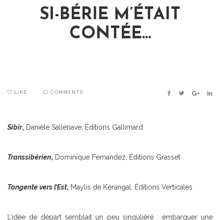
SI-BÉRIE M’ÉTAIT
CONTÉE…
LIKE
COMMENTS
FACEBOOK
TWITTER
GOOGLE
LIN
Sibir
,
Danièle Sallenave, Éditions Gallimard
Transsibérien
,
Dominique Fernandez, Éditions Grasset
Tangente vers l’Est
,
Maylis de Kerangal, Éditions Verticales
L’idée de départ semblait un peu singulière : embarquer une