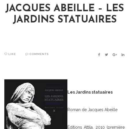
JACQUES ABEILLE – LES
JARDINS STATUAIRES
LIKE
COMMENTS
FACEBOOK
TWITTER
GOOGLE
LIN
Les Jardins statuaires
Roman de Jacques Abeille
Éditions Attila, 2010 (première