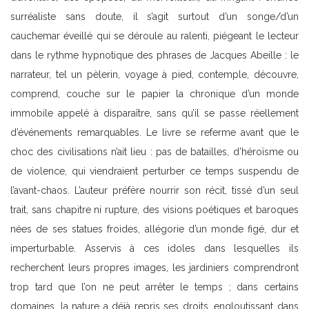
surréaliste sans doute, il s’agit surtout d’un songe/d’un
cauchemar éveillé qui se déroule au ralenti, piégeant le lecteur
dans le rythme hypnotique des phrases de Jacques Abeille : le
narrateur, tel un pèlerin, voyage à pied, contemple, découvre,
comprend, couche sur le papier la chronique d’un monde
immobile appelé à disparaître, sans qu’il se passe réellement
d’événements remarquables. Le livre se referme avant que le
choc des civilisations n’ait lieu : pas de batailles, d’héroïsme ou
de violence, qui viendraient perturber ce temps suspendu de
l’avant-chaos. L’auteur préfère nourrir son récit, tissé d’un seul
trait, sans chapitre ni rupture, des visions poétiques et baroques
nées de ses statues froides, allégorie d’un monde figé, dur et
imperturbable. Asservis à ces idoles dans lesquelles ils
recherchent leurs propres images, les jardiniers comprendront
trop tard que l’on ne peut arrêter le temps ; dans certains
domaines, la nature a déjà repris ses droits, engloutissant dans