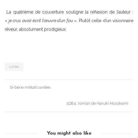
La quatrième de couverture souligne la réflexion de l’auteur :
«
je crus avoir écrit l’œuvre d’un fou
». Plutôt celle d’un visionnaire
rêveur, absolument prodigieux.
Livres
Post
Si-bérie m’était contée…
navigation
1Q84, roman de Haruki Murakami
You might also like