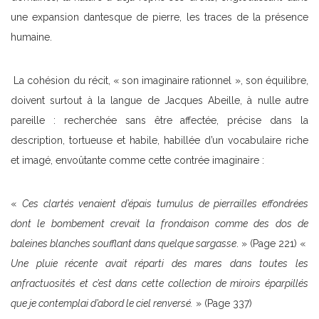
une expansion dantesque de pierre, les traces de la présence
humaine.
La cohésion du récit, « son imaginaire rationnel », son équilibre,
doivent surtout à la langue de Jacques Abeille, à nulle autre
pareille : recherchée sans être affectée, précise dans la
description, tortueuse et habile, habillée d’un vocabulaire riche
et imagé, envoûtante comme cette contrée imaginaire :
«
Ces clartés venaient d’épais tumulus de pierrailles effondrées
dont le bombement crevait la frondaison comme des dos de
baleines blanches soufflant dans quelque sargasse
. » (Page 221) «
Une pluie récente avait réparti des mares dans toutes les
anfractuosités et c’est dans cette collection de miroirs éparpillés
que je contemplai d’abord le ciel renversé.
» (Page 337)