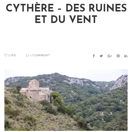
CYTHÈRE – DES RUINES
ET DU VENT
LIKE
1 COMMENT
FACEBOOK
TWITTER
GOOGLE+
PINTER
LIN