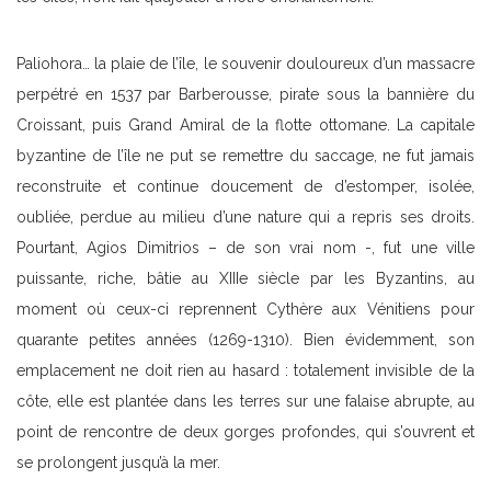
Paliohora… la plaie de l’île, le souvenir douloureux d’un massacre
perpétré en 1537 par Barberousse, pirate sous la bannière du
Croissant, puis Grand Amiral de la flotte ottomane. La capitale
byzantine de l’île ne put se remettre du saccage, ne fut jamais
reconstruite et continue doucement de d’estomper, isolée,
oubliée, perdue au milieu d’une nature qui a repris ses droits.
Pourtant, Agios Dimitrios – de son vrai nom -, fut une ville
puissante, riche, bâtie au XIIIe siècle par les Byzantins, au
moment où ceux-ci reprennent Cythère aux Vénitiens pour
quarante petites années (1269-1310). Bien évidemment, son
emplacement ne doit rien au hasard : totalement invisible de la
côte, elle est plantée dans les terres sur une falaise abrupte, au
point de rencontre de deux gorges profondes, qui s’ouvrent et
se prolongent jusqu’à la mer.