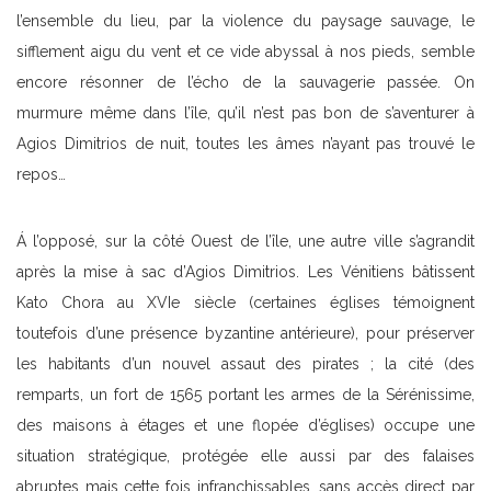
l’ensemble du lieu, par la violence du paysage sauvage, le
sifflement aigu du vent et ce vide abyssal à nos pieds, semble
encore résonner de l’écho de la sauvagerie passée. On
murmure même dans l’île, qu’il n’est pas bon de s’aventurer à
Agios Dimitrios de nuit, toutes les âmes n’ayant pas trouvé le
repos…
Á l’opposé, sur la côté Ouest de l’île, une autre ville s’agrandit
après la mise à sac d’Agios Dimitrios. Les Vénitiens bâtissent
Kato Chora au XVIe siècle (certaines églises témoignent
toutefois d’une présence byzantine antérieure), pour préserver
les habitants d’un nouvel assaut des pirates ; la cité (des
remparts, un fort de 1565 portant les armes de la Sérénissime,
des maisons à étages et une flopée d’églises) occupe une
situation stratégique, protégée elle aussi par des falaises
abruptes mais cette fois infranchissables, sans accès direct par