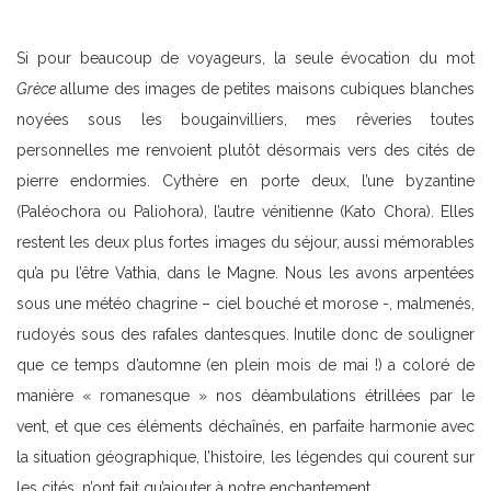
Si pour beaucoup de voyageurs, la seule évocation du mot
Grèce
allume des images de petites maisons cubiques blanches
noyées sous les bougainvilliers, mes rêveries toutes
personnelles me renvoient plutôt désormais vers des cités de
pierre endormies. Cythère en porte deux, l’une byzantine
(Paléochora ou Paliohora), l’autre vénitienne (Kato Chora). Elles
restent les deux plus fortes images du séjour, aussi mémorables
qu’a pu l’être Vathia, dans le Magne. Nous les avons arpentées
sous une météo chagrine – ciel bouché et morose -, malmenés,
rudoyés sous des rafales dantesques. Inutile donc de souligner
que ce temps d’automne (en plein mois de mai !) a coloré de
manière « romanesque » nos déambulations étrillées par le
vent, et que ces éléments déchaînés, en parfaite harmonie avec
la situation géographique, l’histoire, les légendes qui courent sur
les cités, n’ont fait qu’ajouter à notre enchantement.