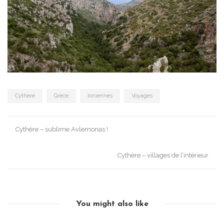
Cythère
Grèce
Ioniennes
Voyages
Post
Cythère – sublime Avlemonas !
navigation
Cythère – villages de l’intérieur
You might also like