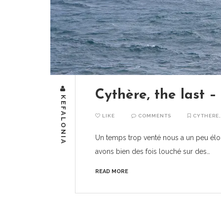
Cythère, the last –
KEFALONIA
LIKE
COMMENTS
CYTHERE
Un temps trop venté nous a un peu éloi
avons bien des fois louché sur des…
READ MORE