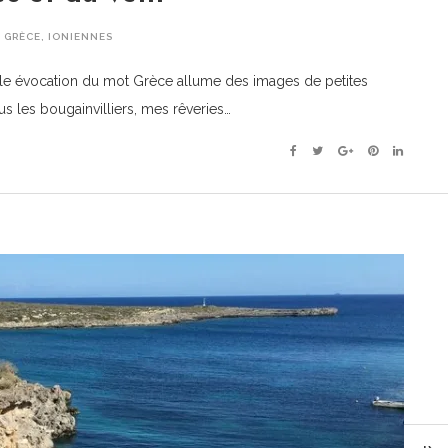
,
GRÈCE
,
IONIENNES
le évocation du mot Grèce allume des images de petites
 les bougainvilliers, mes rêveries…
Facebook
Twitter
Google+
Pinterest
Linkedin