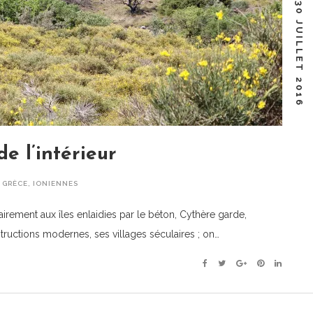
30 JUILLET 2016
de l’intérieur
,
GRÈCE
,
IONIENNES
rement aux îles enlaidies par le béton, Cythère garde,
uctions modernes, ses villages séculaires ; on…
Facebook
Twitter
Google+
Pinterest
Linkedin