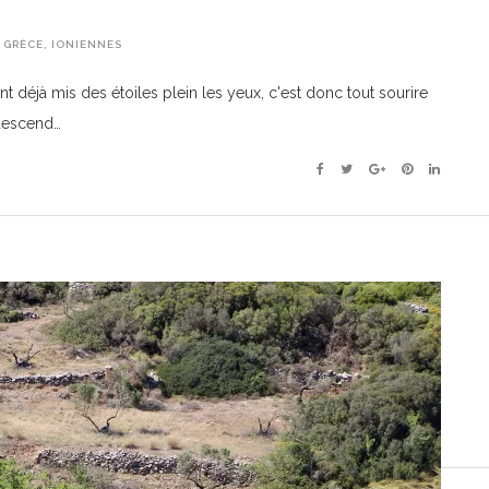
,
GRÈCE
,
IONIENNES
déjà mis des étoiles plein les yeux, c'est donc tout sourire
 descend…
Facebook
Twitter
Google+
Pinterest
Linkedin