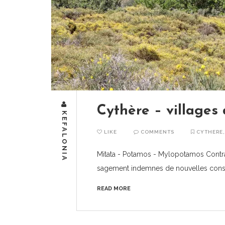
Cythère – villages 
KEFALONIA
LIKE
COMMENTS
CYTHERE
Mitata - Potamos - Mylopotamos Contrai
sagement indemnes de nouvelles constr
READ MORE