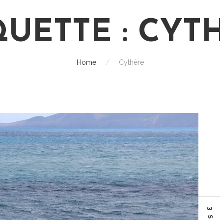
QUETTE :
CYT
Home
/
Cythère