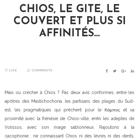
CHIOS, LE GITE, LE
COUVERT ET PLUS SI
AFFINITÉS…
LIKE
COMMENTS
FACEBOOK
TWITTER
GOOGLE
LIN
Mais où crécher à Chios ? Pas deux avis conformes, entre les
apôtres des Mastichochoria, les partisans des plages du Sud-
est, les pragmatiques qui prêchent pour le Κάμπος et sa
proximité avec la frénésie de Chios-ville, enfin les adeptes de
Volissos, avec son rivage sablonneux. Rajoutons à la
cacophonie : ne connaissant Chios ni des lèvres ni des dents,