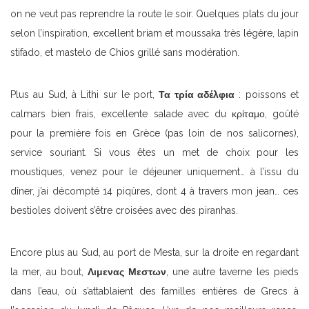
on ne veut pas reprendre la route le soir. Quelques plats du jour
selon l’inspiration, excellent briam et moussaka très légère, lapin
stifado, et mastelo de Chios grillé sans modération.
Plus au Sud, à Lithi sur le port,
Τα τρία αδέλφια
: poissons et
calmars bien frais, excellente salade avec du κρίταμο, goûté
pour la première fois en Grèce (pas loin de nos salicornes),
service souriant. Si vous êtes un met de choix pour les
moustiques, venez pour le déjeuner uniquement… à l’issu du
dîner, j’ai décompté 14 piqûres, dont 4 à travers mon jean… ces
bestioles doivent s’être croisées avec des piranhas.
Encore plus au Sud, au port de Mesta, sur la droite en regardant
la mer, au bout,
Λιμενας Μεστων
, une autre taverne les pieds
dans l’eau, où s’attablaient des familles entières de Grecs à