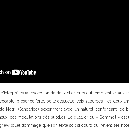
d’interprètes (à l’exception de deux chanteurs qui rempilent 24 ans ap
peccable, présence forte, belle gestuelle, voix superbes ; les deux a
de Negri (Sangaride) s’expriment avec un naturel confondant, de b
ineux, des modulations très subtiles. Le quatuor du « Sommeil » es
gnew (quel dommage que son texte soit si court) qui retient ses note