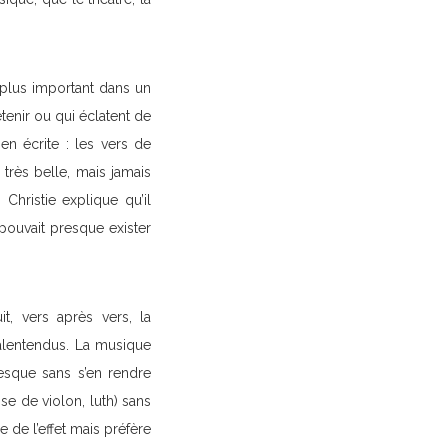
 plus important dans un
etenir ou qui éclatent de
ien écrite : les vers de
très belle, mais jamais
Christie explique qu’il
pouvait presque exister
t, vers après vers, la
alentendus. La musique
sque sans s’en rendre
se de violon, luth) sans
 de l’effet mais préfère