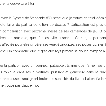
irer la couverture à lui.
avec la Cybèle de Stéphanie d’Oustrac, que je trouve en total déca
olontaire, de part sa condition de déesse ? L’articulation est plus 
en comparaison avec l’extrême finesse de ses camarades de jeu. Et ce
rent en musique, que c’en est vite crispant ! Ce sur-jeu permanen
affectée pour être sincère, ses yeux écarquillés, ses poses qui n’en fi
rame. On comprend que le gracieux Atys préfère sa douce nymphe à ce
uve la partition avec un bonheur palpable : la musique n’a rien de 
fois tonique dans les ouvertures, puissant et généreux dans le dra
 onctueuses, soulignant toutes les subtilités du livret et attentif à la
 ne trouve pas d’autre mot.