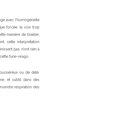
lage avec l’homogénéité
que forcée, la voix trop
tte manière de brailler,
t, cette interprétation
nissent pas, n’ont rien à
tte furie-virago.
poussiéreux ou de daté.
me, et subtil dans des
 moindre respiration des