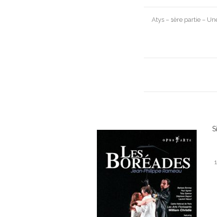
Post
Atys – 1ère partie – Un
navigation
S