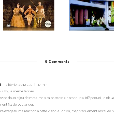
2 Comments
7 février 2012 at 13 h 37 min
I
-Lully, la même farine?
 ce double jeu de mots, mais sa base est « historique » (d’époque), le dit Q
ment fils de boulanger.
ute exégèse, ma réaction à cette vision-audition, magnifiquement restituée