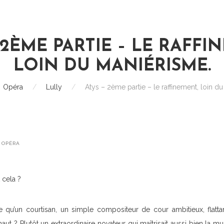
 2ÈME PARTIE – LE RAFFI
LOIN DU MANIÉRISME.
Opéra
/
Lully
/
Atys – 2ème partie – le raffinement, loin d
,
OPÉRA
 cela ?
ose qu’un courtisan, un simple compositeur de cour ambitieux, flat
aut ? Plutôt un extraordinaire novateur qui maîtrisait aussi bien la mus