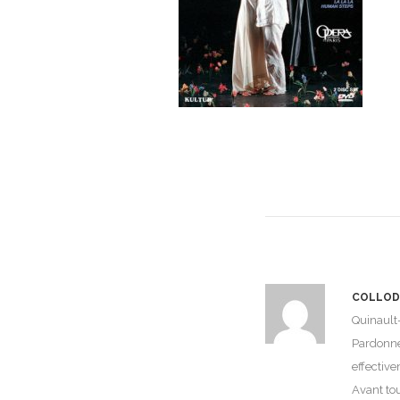
COLLOD
Quinault
Pardonnez
effective
Avant to