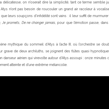
 la délicatesse, on n’oserait dire la simplicité, tant ce terme semble j
 Atys n’ont pas besoin de roucouler un grand air racoleur à vocalise
que leurs soupçons d’infidélité sont vains : il leur suffit de murmurer
e
,
Je promets
,
De ne changer jamais
, pour que l’émotion passe, dans
scène mythique du sommeil d’Atys à l’acte III, où l’orchestre se do
ur grave de deux archiluths, se joignent des flûtes quasi hypnotiques
un danseur aérien qui virevolte autour d’Atys assoupi : onze minutes qu
ement atteinte et d’une extrême mélancolie.