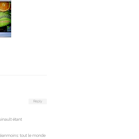
Reply
uinault étant
 néanmoins: tout le monde