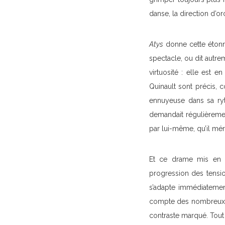
danse, la direction d’or
Atys
donne cette étonna
spectacle, ou dit autrem
virtuosité : elle est e
Quinault sont précis, 
ennuyeuse dans sa ryth
demandait régulièremen
par lui-même, qu’il mérit
Et ce drame mis en mu
progression des tensi
s’adapte immédiateme
compte des nombreux réc
contraste marqué. Tout 