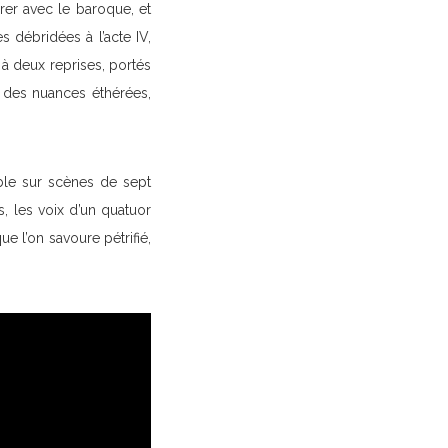
urer avec le baroque, et
s débridées à l’acte IV,
 à deux reprises, portés
 des nuances éthérées,
uble sur scènes de sept
, les voix d’un quatuor
e l’on savoure pétrifié,