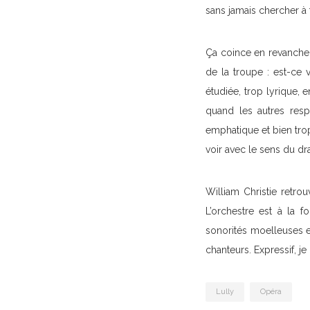
sans jamais chercher à t
Ça coince en revanche 
de la troupe : est-ce v
étudiée, trop lyrique, 
quand les autres respi
emphatique et bien trop 
voir avec le sens du d
William Christie retro
L’orchestre est à la 
sonorités moelleuses et
chanteurs. Expressif, je
Lully
Opéra