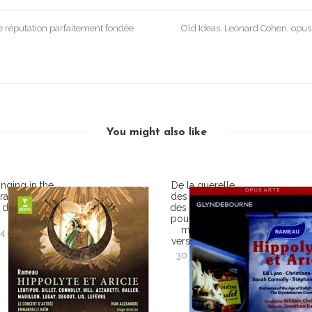
e réputation parfaitement fondée
Old Ideas, Leonard Cohen, opus 
You might also like
inging in the
De la querelle
rain… ou la
des anciens et
danse du
des modernes
balai
pour un opéra
monté en
14 décembre
version XVIIIe.
2015
30 août 2015