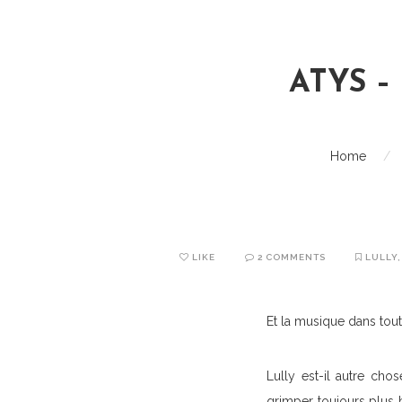
ATYS –
Home
/
LIKE
2 COMMENTS
LULLY
Et la musique dans tout
Lully est-il autre ch
grimper toujours plus h