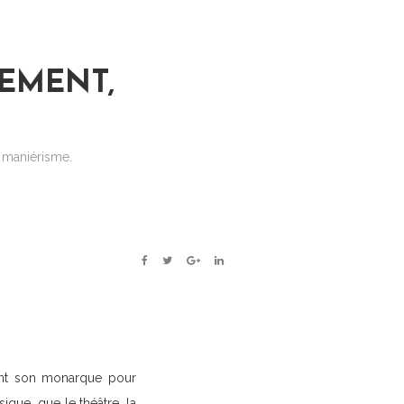
NEMENT,
u maniérisme.
FACEBOOK
TWITTER
GOOGLE+
LINKEDIN
tant son monarque pour
ique, que le théâtre, la