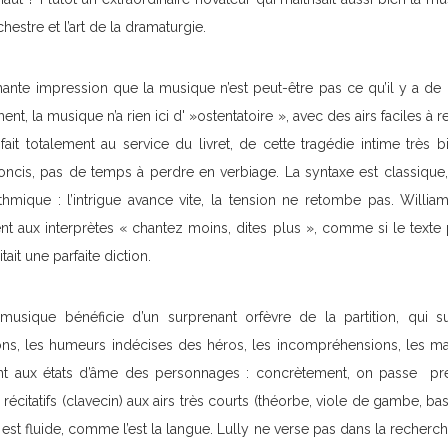
chestre et l’art de la dramaturgie.
nte impression que la musique n’est peut-être pas ce qu’il y a de
ent, la musique n’a rien ici d' »ostentatoire », avec des airs faciles à r
n fait totalement au service du livret, de cette tragédie intime très b
concis, pas de temps à perdre en verbiage. La syntaxe est classique, 
mique : l’intrigue avance vite, la tension ne retombe pas. William 
t aux interprètes « chantez moins, dites plus », comme si le texte 
ait une parfaite diction.
sique bénéficie d’un surprenant orfèvre de la partition, qui sui
ons, les humeurs indécises des héros, les incompréhensions, les m
nt aux états d’âme des personnages : concrètement, on passe pre
itatifs (clavecin) aux airs très courts (théorbe, viole de gambe, bas
est fluide, comme l’est la langue. Lully ne verse pas dans la recherche