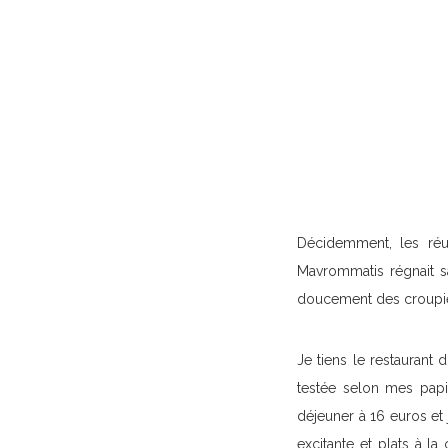
Décidemment, les réus
Mavrommatis régnait s
doucement des croupi
Je tiens le restaurant
testée selon mes pap
déjeuner à 16 euros et 
excitante et plats à l