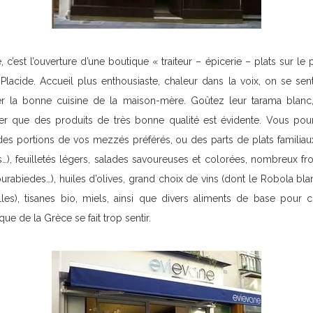
 c’est l’ouverture d’une boutique « traiteur – épicerie – plats sur l
Placide. Accueil plus enthousiaste, chaleur dans la voix, on se sen
r la bonne cuisine de la maison-mère. Goûtez leur tarama blanc, c’
r que des produits de très bonne qualité est évidente. Vous pourre
es portions de vos mezzés préférés, ou des parts de plats familiau
s…), feuilletés légers, salades savoureuses et colorées, nombreux f
kourabiedes…), huiles d’olives, grand choix de vins (dont le Robola b
les), tisanes bio, miels, ainsi que divers aliments de base pour c
e de la Grèce se fait trop sentir.