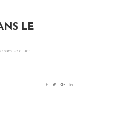
ANS LE
e sans se diluer…
FACEBOOK
TWITTER
GOOGLE+
LINKEDIN