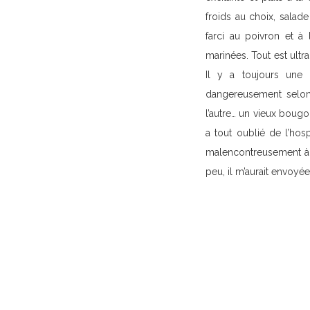
froids au choix, salad
farci au poivron et à
marinées. Tout est ultra
Il y a toujours une 
dangereusement selon 
l’autre… un vieux bougo
a tout oublié de l’hosp
malencontreusement à 
peu, il m’aurait envoyé