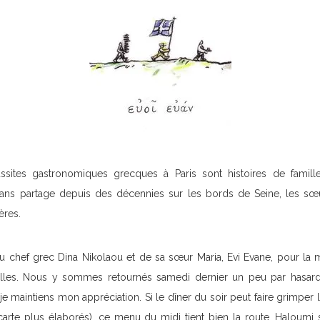
sites gastronomiques grecques à Paris sont histoires de famille.
ans partage depuis des décennies sur les bords de Seine, les sœurs
ères.
 du chef grec Dina Nikolaou et de sa sœur Maria, Evi Evane, pour la 
illes. Nous y sommes retournés samedi dernier un peu par hasar
je maintiens mon appréciation. Si le dîner du soir peut faire grimper l’
a carte plus élaborés), ce menu du midi tient bien la route. Haloum