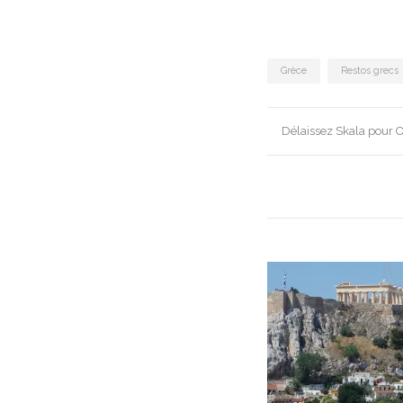
Grèce
Restos grecs
Post
Délaissez Skala pour O
navigation