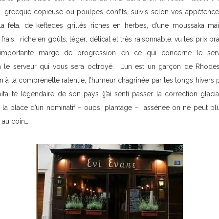
e grecque copieuse ou poulpes confits, suivis selon vos appétence
 la feta, de keftedes grillés riches en herbes, d’une moussaka m
 frais, riche en goûts, léger, délicat et très raisonnable, vu les prix pr
importante marge de progression en ce qui concerne le servi
le serveur qui vous sera octroyé. L’un est un garçon de Rhodes,
n à la comprenette ralentie, l’humeur chagrinée par les longs hivers pa
italité légendaire de son pays (j’ai senti passer la correction glacial
la place d’un nominatif – oups, plantage – assénée on ne peut pl
e au coin…