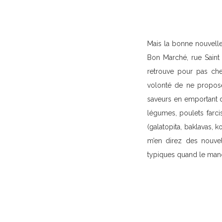
Mais la bonne nouvelle,
Bon Marché, rue Saint 
retrouve pour pas che
volonté de ne propose
saveurs en emportant d
légumes, poulets farci
(galatopita, baklavas, 
m’en direz des nouvel
typiques quand le manqu