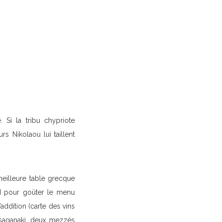
 Si la tribu chypriote
 Nikolaou lui taillent
meilleure table grecque
d pour goûter le menu
addition (carte des vins
i saganaki, deux mezzés