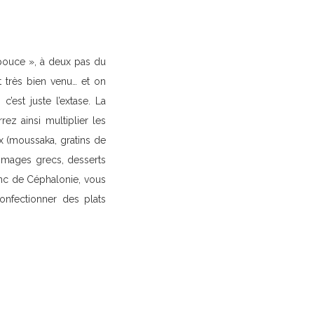
e pouce », à deux pas du
t très bien venu… et on
est juste l’extase. La
z ainsi multiplier les
x (moussaka, gratins de
romages grecs, desserts
lanc de Céphalonie, vous
onfectionner des plats