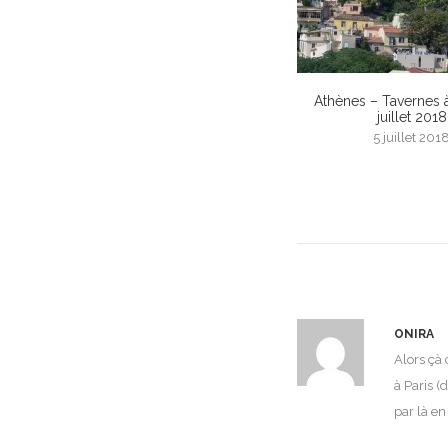
Athènes – Tavernes à
juillet 2018
5 juillet 201
ONIRA
Alors çà 
à Paris (
par là en