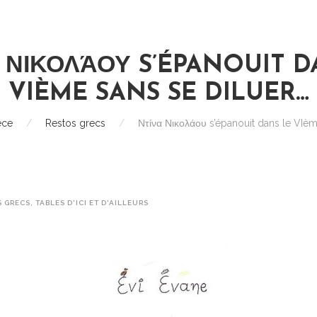
 ΝΙΚΟΛΆΟΥ S’ÉPANOUIT D
VIÈME SANS SE DILUER…
èce
/
Restos grecs
/
Ντίνα Νικολάου s’épanouit dans le VIèm
S GRECS
,
TABLES D'ICI ET D'AILLEURS