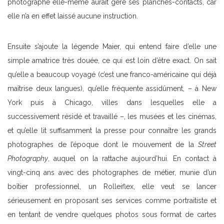
photographe elle-même aurait géré ses planches-contacts, car
elle n’a en effet laissé aucune instruction.
Ensuite s’ajoute la légende Maier, qui entend faire d’elle une
simple amatrice très douée, ce qui est loin d’être exact. On sait
qu’elle a beaucoup voyagé (c’est une franco-américaine qui déjà
maîtrise deux langues), qu’elle fréquente assidûment, – à New
York puis à Chicago, villes dans lesquelles elle a
successivement résidé et travaillé –, les musées et les cinémas,
et qu’elle lit suffisamment la presse pour connaître les grands
photographes de l’époque dont le mouvement de la
Street
Photography
, auquel on la rattache aujourd’hui. En contact à
vingt-cinq ans avec des photographes de métier, munie d’un
boîtier professionnel, un Rolleiflex, elle veut se lancer
sérieusement en proposant ses services comme portraitiste et
en tentant de vendre quelques photos sous format de cartes