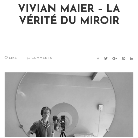
VIVIAN MAIER – LA
VÉRITÉ DU MIROIR
LIKE
COMMENTS
FACEBOOK
TWITTER
GOOGLE+
PINTER
LIN