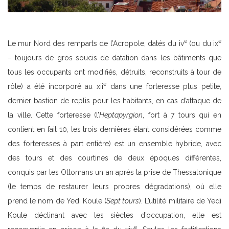
e
e
Le mur Nord des remparts de l’Acropole, datés du iv
(ou du ix
– toujours de gros soucis de datation dans les bâtiments que
tous les occupants ont modifiés, détruits, reconstruits à tour de
e
rôle) a été incorporé au xii
dans une forteresse plus petite,
dernier bastion de replis pour les habitants, en cas d’attaque de
la ville. Cette forteresse (l’
Heptapyrgion
, fort à 7 tours qui en
contient en fait 10, les trois dernières étant considérées comme
des forteresses à part entière) est un ensemble hybride, avec
des tours et des courtines de deux époques différentes,
conquis par les Ottomans un an après la prise de Thessalonique
(le temps de restaurer leurs propres dégradations), où elle
prend le nom de Yedi Koule (
Sept tours
). L’utilité militaire de Yedi
Koule déclinant avec les siècles d’occupation, elle est
e