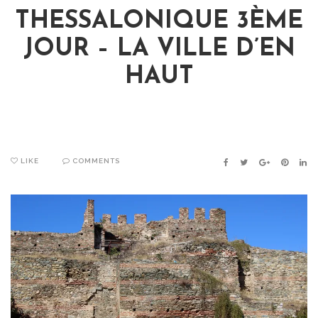
THESSALONIQUE 3ÈME
JOUR – LA VILLE D’EN
HAUT
LIKE
COMMENTS
FACEBOOK
TWITTER
GOOGLE+
PINTER
LIN