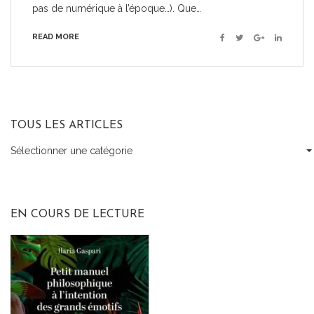
pas de numérique à l’époque…). Que…
READ MORE
Facebook
Twitter
Google+
Linkedin
TOUS LES ARTICLES
Sélectionner une catégorie
Tous
les
articles
EN COURS DE LECTURE