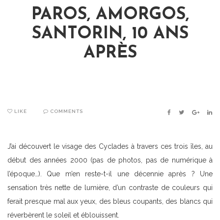
PAROS, AMORGOS,
SANTORIN, 10 ANS
APRÈS
LIKE
COMMENTS
FACEBOOK
TWITTER
GOOGLE
LIN
J’ai découvert le visage des Cyclades à travers ces trois îles, au
début des années 2000 (pas de photos, pas de numérique à
l’époque…). Que m’en reste-t-il une décennie après ? Une
sensation très nette de lumière, d’un contraste de couleurs qui
ferait presque mal aux yeux, des bleus coupants, des blancs qui
réverbèrent le soleil et éblouissent.