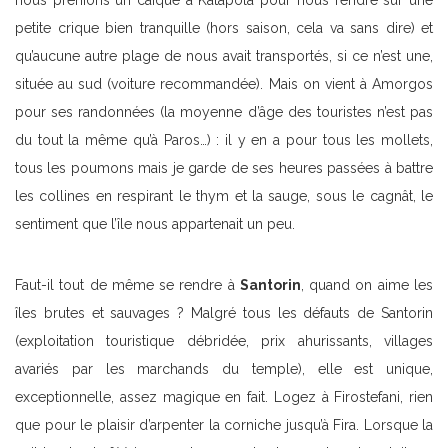
nous prenions un caïque à Katapola pour nous rendre sur une
petite crique bien tranquille (hors saison, cela va sans dire) et
qu’aucune autre plage de nous avait transportés, si ce n’est une,
située au sud (voiture recommandée). Mais on vient à Amorgos
pour ses randonnées (la moyenne d’âge des touristes n’est pas
du tout la même qu’à Paros…) : il y en a pour tous les mollets,
tous les poumons mais je garde de ses heures passées à battre
les collines en respirant le thym et la sauge, sous le cagnât, le
sentiment que l’île nous appartenait un peu.
Faut-il tout de même se rendre à
Santorin
, quand on aime les
îles brutes et sauvages ? Malgré tous les défauts de Santorin
(exploitation touristique débridée, prix ahurissants, villages
avariés par les marchands du temple), elle est unique,
exceptionnelle, assez magique en fait. Logez à Firostefani, rien
que pour le plaisir d’arpenter la corniche jusqu’à Fira. Lorsque la