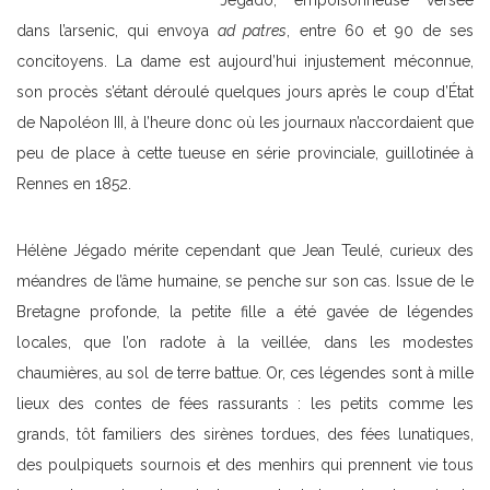
dans l’arsenic, qui envoya
ad patres
, entre 60 et 90 de ses
concitoyens. La dame est aujourd’hui injustement méconnue,
son procès s’étant déroulé quelques jours après le coup d’État
de Napoléon III, à l’heure donc où les journaux n’accordaient que
peu de place à cette tueuse en série provinciale, guillotinée à
Rennes en 1852.
Hélène Jégado mérite cependant que Jean Teulé, curieux des
méandres de l’âme humaine, se penche sur son cas. Issue de le
Bretagne profonde, la petite fille a été gavée de légendes
locales, que l’on radote à la veillée, dans les modestes
chaumières, au sol de terre battue. Or, ces légendes sont à mille
lieux des contes de fées rassurants : les petits comme les
grands, tôt familiers des sirènes tordues, des fées lunatiques,
des poulpiquets sournois et des menhirs qui prennent vie tous