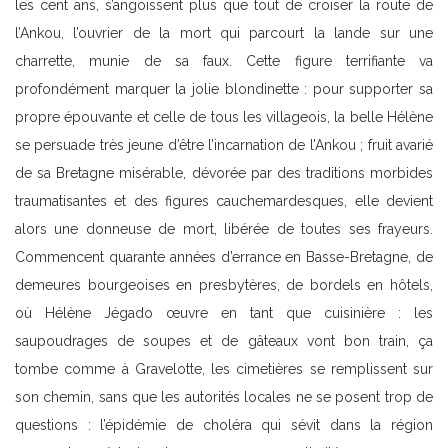
les cent ans, s’angoissent plus que tout de croiser la route de
l’Ankou, l’ouvrier de la mort qui parcourt la lande sur une
charrette, munie de sa faux. Cette figure terrifiante va
profondément marquer la jolie blondinette : pour supporter sa
propre épouvante et celle de tous les villageois, la belle Hélène
se persuade très jeune d’être l’incarnation de l’Ankou ; fruit avarié
de sa Bretagne misérable, dévorée par des traditions morbides
traumatisantes et des figures cauchemardesques, elle devient
alors une donneuse de mort, libérée de toutes ses frayeurs.
Commencent quarante années d’errance en Basse-Bretagne, de
demeures bourgeoises en presbytères, de bordels en hôtels,
où Hélène Jégado œuvre en tant que cuisinière : les
saupoudrages de soupes et de gâteaux vont bon train, ça
tombe comme à Gravelotte, les cimetières se remplissent sur
son chemin, sans que les autorités locales ne se posent trop de
questions : l’épidémie de choléra qui sévit dans la région