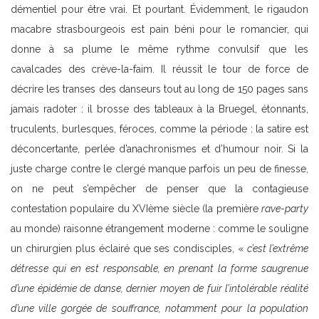
démentiel pour être vrai. Et pourtant. Évidemment, le rigaudon
macabre strasbourgeois est pain béni pour le romancier, qui
donne à sa plume le même rythme convulsif que les
cavalcades des crève-la-faim. Il réussit le tour de force de
décrire les transes des danseurs tout au long de 150 pages sans
jamais radoter : il brosse des tableaux à la Bruegel, étonnants,
truculents, burlesques, féroces, comme la période : la satire est
déconcertante, perlée d’anachronismes et d’humour noir. Si la
juste charge contre le clergé manque parfois un peu de finesse,
on ne peut s’empêcher de penser que la contagieuse
contestation populaire du XVIème siècle (la première
rave-party
au monde) raisonne étrangement moderne : comme le souligne
un chirurgien plus éclairé que ses condisciples, «
c’est l’extrême
détresse qui en est responsable, en prenant la forme saugrenue
d’une épidémie de danse, dernier moyen de fuir l’intolérable réalité
d’une ville gorgée de souffrance, notamment pour la population