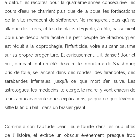
a détruit les récoltes pour la quatrième année consécutive, les
cours d’eau ne charrient plus que de la boue, les fortifications
de la ville menacent de s’effondrer. Ne manquerait plus qu’une
attaque des Turcs, et les dix plaies d’Égypte, à côté, passeraient
pour une désopilante facétie. Le petit peuple de Strasbourg en
est réduit à la coprophagie, l’infanticide, voire au cannibalisme
sur sa propre progéniture. Et curieusement, … il danse ! Jour et
nuit, pendant tout un été, deux mille loqueteux de Strasbourg
pris de folie, se lancent dans des rondes, des farandoles, des
sarabandes infernales, jusqu’à ce que mort s’en suive. Les
astrologues, les médecins, le clergé, le maire, y vont chacun de
leurs abracadabrantesques explications, jusqu’à ce que l’évêque
siffle la fin du bal… dans un brasier géant.
Comme à son habitude, Jean Teulé fouille dans les oubliettes
de l’Histoire, et extirpe un obscur évènement, presque trop