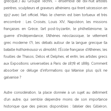
grecque…) au Groupe Techni, – ensemble de dix-huit artistes
peintres, sculpteurs et graveurs athéniens qui firent sécession en
1917 avec l’art officiel. Mais le chemin est bien tortueux et très
encombré : Les Croisés, Louis XIV, Napoléon, les missions
françaises en Grèce, l’art post-byzantin, le philhellénisme, la
guerre d’Indépendance, l’Athènes néoclassique, le vêtement
grec moderne (?), les débats autour de la langue grecque (la
bataille
katharévousa
vs
dimotikí
), l’École française d’Athènes, les
fouilles de Thasos, Délos et Delphes, et enfin, les artistes grecs
aux Expositions universelles à Paris de 1878 et 1889. Comment
absorber ce déluge d’informations qui tétanise plus qu’il ne
galvanise ?
Autre considération, la place donnée à un sujet au détriment
d’un autre, qui semble dépendre moins de son importance
historique que des pièces disponibles : l’atelier des Gilliéron,