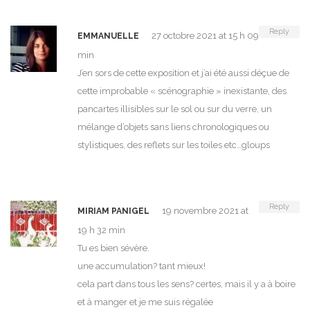
Reply
27 octobre 2021 at 15 h 09
EMMANUELLE
min
J’en sors de cette exposition et j’ai été aussi déçue de
cette improbable « scénographie » inexistante, des
pancartes illisibles sur le sol ou sur du verre, un
mélange d’objets sans liens chronologiques ou
stylistiques, des reflets sur les toiles etc…gloups
Reply
19 novembre 2021 at
MIRIAM PANIGEL
19 h 32 min
Tu es bien sévère.
une accumulation? tant mieux!
cela part dans tous les sens? certes, mais il y a à boire
et à manger et je me suis régalée