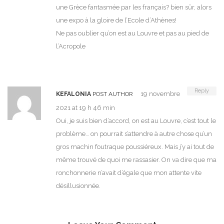
une Grèce fantasmée par les français? bien sûr, alors
une expo à la gloire de l’Ecole d’Athènes!
Ne pas oublier qu’on est au Louvre et pas au pied de
l’Acropole
Reply
19 novembre
KEFALONIA
POST AUTHOR
2021 at 19 h 46 min
Oui, je suis bien d’accord, on est au Louvre, c’est tout le
problème… on pourrait s’attendre à autre chose qu’un
gros machin foutraque poussiéreux. Mais j’y ai tout de
même trouvé de quoi me rassasier. On va dire que ma
ronchonnerie n’avait d’égale que mon attente vite
désillusionnée.