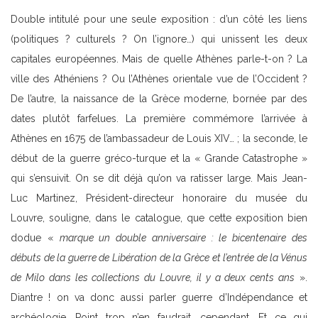
Double intitulé pour une seule exposition : d’un côté les liens
(politiques ? culturels ? On l’ignore…) qui unissent les deux
capitales européennes. Mais de quelle Athènes parle-t-on ? La
ville des Athéniens ? Ou l’Athènes orientale vue de l’Occident ?
De l’autre, la naissance de la Grèce moderne, bornée par des
dates plutôt farfelues. La première commémore l’arrivée à
Athènes en 1675 de l’ambassadeur de Louis XIV… ; la seconde, le
début de la guerre gréco-turque et la « Grande Catastrophe »
qui s’ensuivit. On se dit déjà qu’on va ratisser large. Mais Jean-
Luc Martinez, Président-directeur honoraire du musée du
Louvre, souligne, dans le catalogue, que cette exposition bien
dodue «
marque un double anniversaire : le bicentenaire des
débuts de la guerre de Libération de la Grèce et l’entrée de la Vénus
de Milo dans les collections du Louvre, il y a deux cents ans
».
Diantre ! on va donc aussi parler guerre d’Indépendance et
archéologie. Point trop n’en faudrait, cependant. Et ce qui