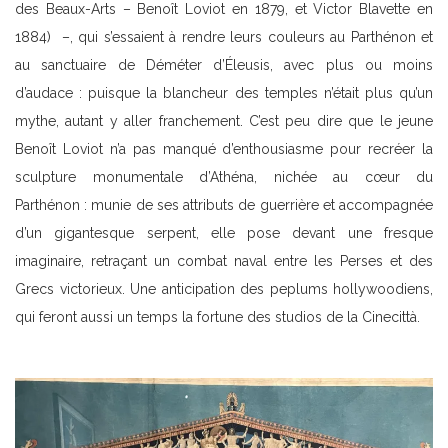
des Beaux-Arts – Benoît Loviot en 1879, et Victor Blavette en
1884) –, qui s’essaient à rendre leurs couleurs au Parthénon et
au sanctuaire de Déméter d’Éleusis, avec plus ou moins
d’audace : puisque la blancheur des temples n’était plus qu’un
mythe, autant y aller franchement. C’est peu dire que le jeune
Benoît Loviot n’a pas manqué d’enthousiasme pour recréer la
sculpture monumentale d’Athéna, nichée au cœur du
Parthénon : munie de ses attributs de guerrière et accompagnée
d’un gigantesque serpent, elle pose devant une fresque
imaginaire, retraçant un combat naval entre les Perses et des
Grecs victorieux. Une anticipation des peplums hollywoodiens,
qui feront aussi un temps la fortune des studios de la Cinecittà.