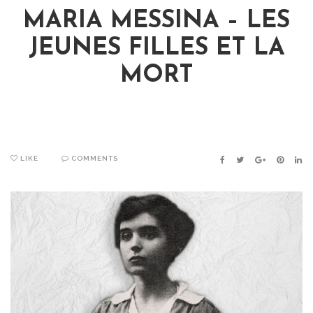
MARIA MESSINA – LES
JEUNES FILLES ET LA
MORT
LIKE
COMMENTS
FACEBOOK
TWITTER
GOOGLE+
PINTER
LIN