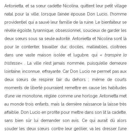
Antonietta, et sa sœur cadette Nicolina, quittent leur petit village
natal pour la ville, lorsque l’ainée épouse Don Lucio, l’homme
providentiel qui a sauvé leur famille de la ruine. Le bienfaiteur se
révèle égoïste, tyrannique, obsessionnel, soucieux de garder les
deux sœurs sous sa seule autorité. Antonietta et Nicolina sont là
pour le contenter, travailler dur, dociles, malléables, cloîtrées
dans une vaste maison isolée et lugubre, qui «
transpire la
tristesse
« . La ville n’est jamais nommée, puisqu’elle demeure
lointaine, inconnue, effrayante. Car Don Lucio ne permet pas aux
deux sœurs de respirer l’air du dehors ; même de courts
moments de liberté pourraient remettre en cause les habitudes
d’une vie monotone, réglée comme une horloge. Antonietta met
au monde trois enfants, mais la dernière naissance la laisse très
affaiblie. Don Lucio en profite pour mettre dans son lit la cadette,
sans bien sûr lui demander son avis. Ce qui aurait dû alors
souder les deux sœurs contre leur geôlier, va les dresser l’une