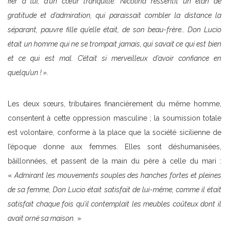
fier à lui, d’un cœur tranquille. Nicolina ressentit un élan de
gratitude et d’admiration, qui paraissait combler la distance la
séparant, pauvre fille qu’elle était, de son beau-frère… Don Lucio
était un homme qui ne se trompait jamais, qui savait ce qui est bien
et ce qui est mal. C’était si merveilleux d’avoir confiance en
quelqu’un ! ».
Les deux sœurs, tributaires financièrement du même homme,
consentent à cette oppression masculine ; la soumission totale
est volontaire, conforme à la place que la société sicilienne de
l’époque donne aux femmes. Elles sont déshumanisées,
bâillonnées, et passent de la main du père à celle du mari :
«
Admirant les mouvements souples des hanches fortes et pleines
de sa femme, Don Lucio était satisfait de lui-même, comme il était
satisfait chaque fois qu’il contemplait les meubles coûteux dont il
avait orné sa maison.
»