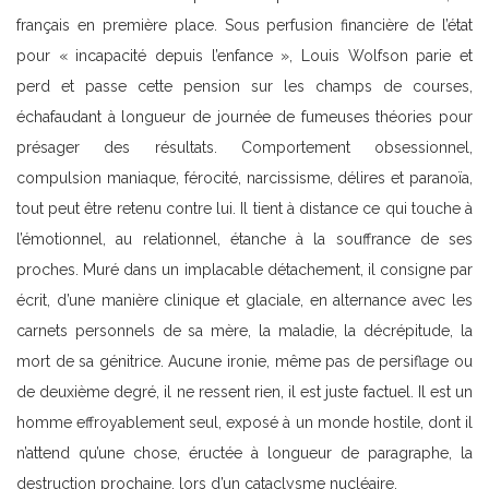
français en première place. Sous perfusion financière de l’état
pour « incapacité depuis l’enfance », Louis Wolfson parie et
perd et passe cette pension sur les champs de courses,
échafaudant à longueur de journée de fumeuses théories pour
présager des résultats. Comportement obsessionnel,
compulsion maniaque, férocité, narcissisme, délires et paranoïa,
tout peut être retenu contre lui. Il tient à distance ce qui touche à
l’émotionnel, au relationnel, étanche à la souffrance de ses
proches. Muré dans un implacable détachement, il consigne par
écrit, d’une manière clinique et glaciale, en alternance avec les
carnets personnels de sa mère, la maladie, la décrépitude, la
mort de sa génitrice. Aucune ironie, même pas de persiflage ou
de deuxième degré, il ne ressent rien, il est juste factuel. Il est un
homme effroyablement seul, exposé à un monde hostile, dont il
n’attend qu’une chose, éructée à longueur de paragraphe, la
destruction prochaine, lors d’un cataclysme nucléaire.