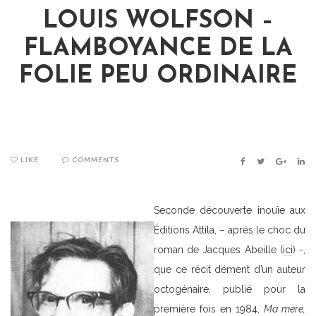
LOUIS WOLFSON –
FLAMBOYANCE DE LA
FOLIE PEU ORDINAIRE
LIKE
COMMENTS
FACEBOOK
TWITTER
GOOGLE
LIN
Seconde découverte inouïe aux
Éditions Attila, – après le choc du
roman de Jacques Abeille (
ici
) -,
que ce récit dément d’un auteur
octogénaire, publié pour la
première fois en 1984,
Ma mère,