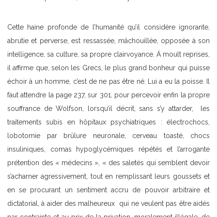
Cette haine profonde de l’humanité qu’il considère ignorante,
abrutie et perverse, est ressassée, mâchouillée, opposée à son
intelligence, sa culture, sa propre clairvoyance. Á moult reprises,
il affirme que, selon les Grecs, le plus grand bonheur qui puisse
échoir à un homme, c’est de ne pas être né. Lui a eu la poisse. Il
faut attendre la page 237, sur 301, pour percevoir enfin la propre
souffrance de Wolfson, lorsqu’il décrit, sans s’y attarder, les
traitements subis en hôpitaux psychiatriques : électrochocs,
lobotomie par brûlure neuronale, cerveau toasté, chocs
insuliniques, comas hypoglycémiques répétés et l’arrogante
prétention des « médecins », « des saletés qui semblent devoir
s’acharner agressivement, tout en remplissant leurs goussets et
en se procurant un sentiment accru de pouvoir arbitraire et
dictatorial, à aider des malheureux qui ne veulent pas être aidés