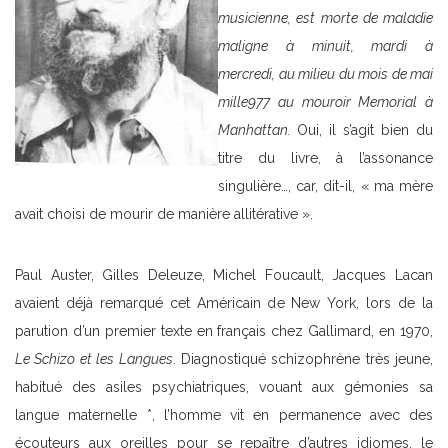
musicienne, est morte de maladie
maligne à minuit, mardi à
mercredi, au milieu du mois de mai
mille977 au mouroir Memorial à
Manhattan.
Oui, il s’agit bien du
titre du livre, à l’assonance
singulière…, car, dit-il, « ma mère
avait choisi de mourir de manière allitérative ».
Paul Auster, Gilles Deleuze, Michel Foucault, Jacques Lacan
avaient déjà remarqué cet Américain de New York, lors de la
parution d’un premier texte en français chez Gallimard, en 1970,
Le Schizo et les Langues
. Diagnostiqué schizophrène très jeune,
habitué des asiles psychiatriques, vouant aux gémonies sa
langue maternelle *, l’homme vit en permanence avec des
écouteurs aux oreilles pour se repaître d’autres idiomes, le