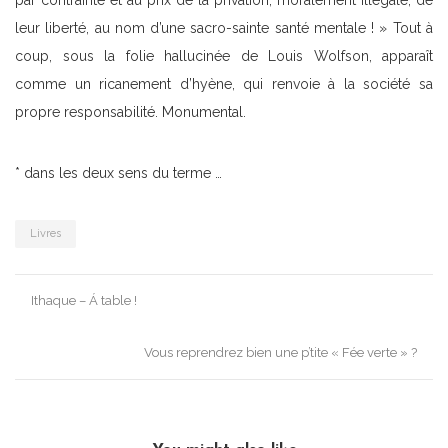
par contrainte et au prix de la privation, moralement illégale, de
leur liberté, au nom d’une sacro-sainte santé mentale ! » Tout à
coup, sous la folie hallucinée de Louis Wolfson, apparaît
comme un ricanement d’hyène, qui renvoie à la société sa
propre responsabilité. Monumental.
* dans les deux sens du terme …
Livres
Post
Ithaque – Á table !
navigation
Vous reprendrez bien une p’tite « Fée verte » ?