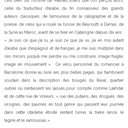
c’est bien sur l’ombre de Mathias Énard que l’on perçoit alors,
celle du traducteur d’arabe, du fin connaisseur des grands
auteurs classiques, de l’amoureux de la calligraphie et de la
poésie, de celui qui a roulé sa bosse de Beyrouth à Damas, de
la Syrie au Maroc, avant de se fixer en Catalogne depuis dix ans :
« Je suis ce que j’ai lu, je suis ce que j’ai vu, j’ai en moi autant
d’arabe que d’espagnol et de français, je me suis multiplié dans
ces miroirs jusqu’à me perdre ou me construire, image fragile,
image en mouvement ». Ce vécu personnel du romancier à
Barcelone donne au livre ses plus belles pages, qui flamboient
soudain dans la description des bouges du Raval, quartier
oublié où s’entassent les laissés pour compte comme Lakhdar
et de cette rue de Voleurs, « rue des putains, des drogués, des
ivrognes, des paumés en tout genre qui passent leur journée
dans cette citadelle étroite sentant l’urine, la bière rance, le
tagine et le samoussas ».