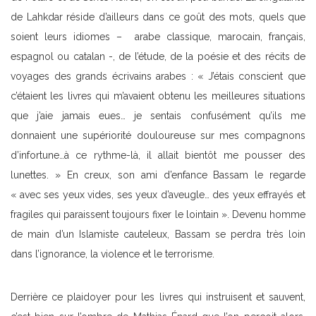
de Lahkdar réside d’ailleurs dans ce goût des mots, quels que
soient leurs idiomes – arabe classique, marocain, français,
espagnol ou catalan -, de l’étude, de la poésie et des récits de
voyages des grands écrivains arabes : « J’étais conscient que
c’étaient les livres qui m’avaient obtenu les meilleures situations
que j’aie jamais eues… je sentais confusément qu’ils me
donnaient une supériorité douloureuse sur mes compagnons
d’infortune…à ce rythme-là, il allait bientôt me pousser des
lunettes. » En creux, son ami d’enfance Bassam le regarde
« avec ses yeux vides, ses yeux d’aveugle… des yeux effrayés et
fragiles qui paraissent toujours fixer le lointain ». Devenu homme
de main d’un Islamiste cauteleux, Bassam se perdra très loin
dans l’ignorance, la violence et le terrorisme.
Derrière ce plaidoyer pour les livres qui instruisent et sauvent,