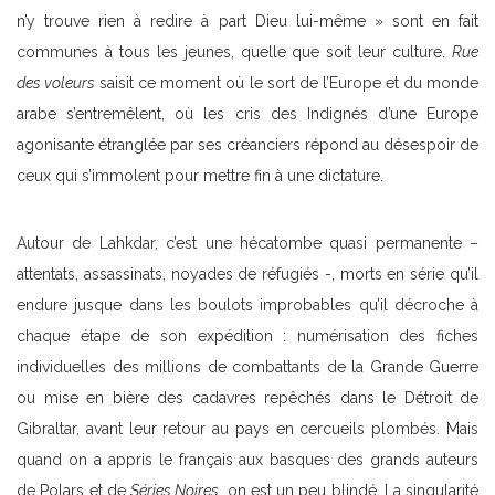
n’y trouve rien à redire à part Dieu lui-même » sont en fait
communes à tous les jeunes, quelle que soit leur culture.
Rue
des voleurs
saisit ce moment où le sort de l’Europe et du monde
arabe s’entremêlent, où les cris des Indignés d’une Europe
agonisante étranglée par ses créanciers répond au désespoir de
ceux qui s’immolent pour mettre fin à une dictature.
Autour de Lahkdar, c’est une hécatombe quasi permanente –
attentats, assassinats, noyades de réfugiés -, morts en série qu’il
endure jusque dans les boulots improbables qu’il décroche à
chaque étape de son expédition : numérisation des fiches
individuelles des millions de combattants de la Grande Guerre
ou mise en bière des cadavres repêchés dans le Détroit de
Gibraltar, avant leur retour au pays en cercueils plombés. Mais
quand on a appris le français aux basques des grands auteurs
de Polars et de
Séries Noires
, on est un peu blindé. La singularité