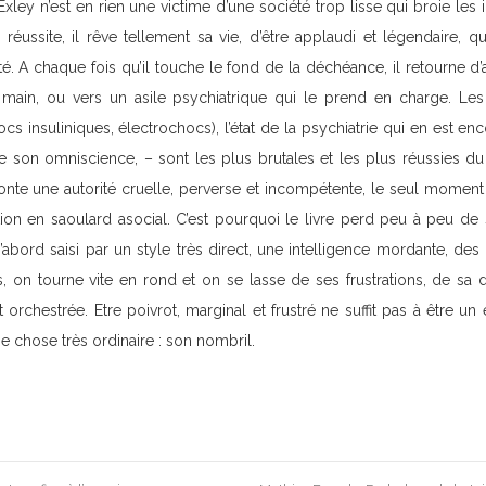
Exley n’est en rien une victime d’une société trop lisse qui broie les in
réussite, il rêve tellement sa vie, d’être applaudi et légendaire, qu
é. A chaque fois qu’il touche le fond de la déchéance, il retourne d’a
la main, ou vers un asile psychiatrique qui le prend en charge. Le
ocs insuliniques, électrochocs), l’état de la psychiatrie qui en est e
 son omniscience, – sont les plus brutales et les plus réussies du l
onte une autorité cruelle, perverse et incompétente, le seul moment 
on en saoulard asocial. C’est pourquoi le livre perd peu à peu de 
’abord saisi par un style très direct, une intelligence mordante, de
 on tourne vite en rond et on se lasse de ses frustrations, de sa dé
 orchestrée. Etre poivrot, marginal et frustré ne suffit pas à être un 
e chose très ordinaire : son nombril.