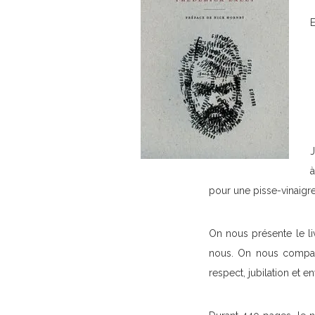
E
J
à
pour une pisse-vinaigre
On nous présente le li
nous. On nous compare
respect, jubilation et e