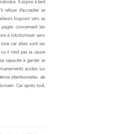
dividus. Il aspire à tant
’il refuse d’accepter sa
illeurs toujours vers sa
s pages concernant les
ncore à lobotomiser sans
ivre car elles sont les
où il n’est pas la cause
sa capacité à garder le
s ricanements acides sur
rive intentionnelle, de
écrivain. Car après tout,