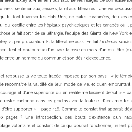
arrateur (Exley lui-même) nous raconte les ratages de son existence
onnels, sentimentaux, sexuels, familiaux, littéraires… Une vie décousu
ui lui font traverser les Etats-Unis, de cuites carabinées, de rixes en
u, qui oscille entre les hôpitaux psychiatriques et les canapés où i
hose le fait sortir de sa léthargie, l’équipe des Giants de New York
ley vit par procuration. Et la littérature aussi. En fait
Le dernier stade d
nt lent et douloureux d’un livre, la mise en mots d’un mal-être (d’un
ble entre un homme du commun et son désir d’excellence.
t et repousse la vie toute tracée imposée par son pays : « je témoi
 de reconnaître la validité de leur mode de vie, et qu’en empruntant 
 courage et d’une supériorité qui en réalité me faisaient défaut. » – pa
e rester cantonné dans les gradins avec la foule et d’acclamer les au
 d’être supporter » – page 416. Comme le constat final apparaît déjà
00 pages ? Une introspection, des bouts d’existence d’un ina
tage volontaire et constant de ce qui pourrait fonctionner, un lent 