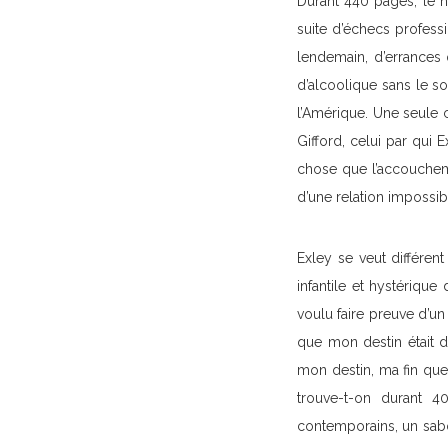
Durant 440 pages, le n
suite d’échecs professi
lendemain, d’errances q
d’alcoolique sans le so
l’Amérique. Une seule c
Gifford, celui par qui Ex
chose que l’accoucheme
d’une relation impossi
Exley se veut différen
infantile et hystérique
voulu faire preuve d’un
que mon destin était d
mon destin, ma fin que
trouve-t-on durant 4
contemporains, un sabo