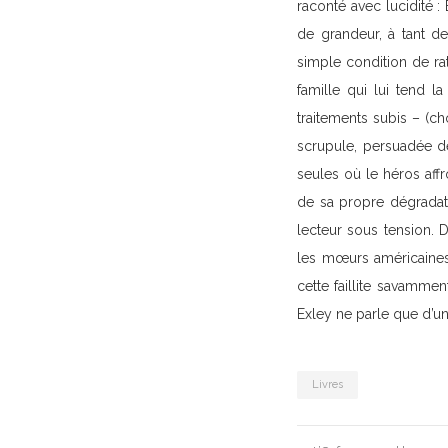
raconté avec lucidité : 
de grandeur, à tant de 
simple condition de rat
famille qui lui tend 
traitements subis – (ch
scrupule, persuadée de
seules où le héros affr
de sa propre dégradati
lecteur sous tension. D
les mœurs américaines,
cette faillite savamment
Exley ne parle que d’un
Livres
Post