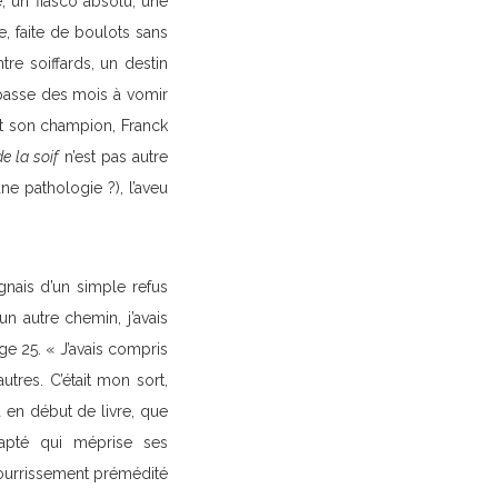
, un fiasco absolu, une
e, faite de boulots sans
tre soiffards, un destin
l passe des mois à vomir
 et son champion, Franck
e la soif
n’est pas autre
e pathologie ?), l’aveu
gnais d’un simple refus
un autre chemin, j’avais
ge 25. « J’avais compris
tres. C’était mon sort,
 en début de livre, que
dapté qui méprise ses
pourrissement prémédité