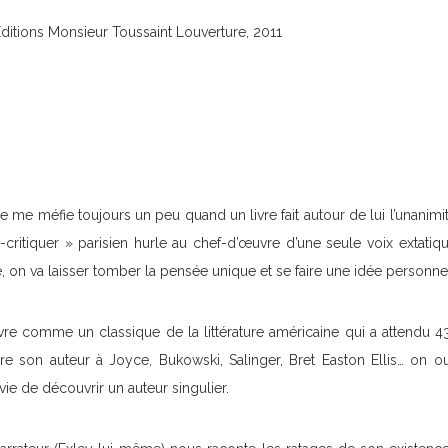
ditions Monsieur Toussaint Louverture, 2011
e me méfie toujours un peu quand un livre fait autour de lui l’unanimit
-critiquer » parisien hurle au chef-d’œuvre d’une seule voix extatiq
, on va laisser tomber la pensée unique et se faire une idée personnel
vre comme un classique de la littérature américaine qui a attendu 43
 son auteur à Joyce, Bukowski, Salinger, Bret Easton Ellis… on ou
nvie de découvrir un auteur singulier.