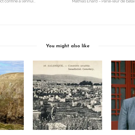
ct confine à l’ennui…
Mathias Enard – Parle-leur de batail
You might also like