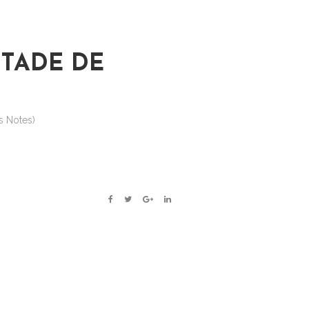
STADE DE
’s Notes)
FACEBOOK
TWITTER
GOOGLE+
LINKEDIN