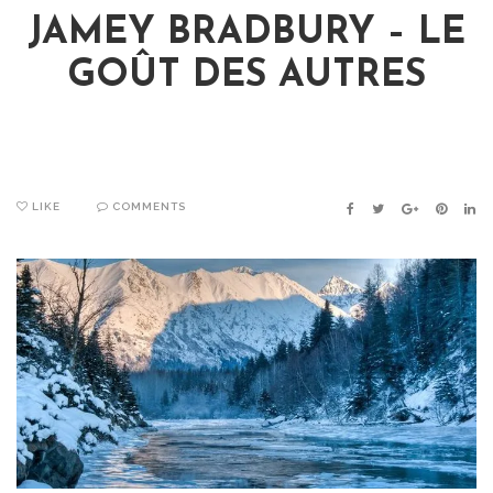
JAMEY BRADBURY – LE
GOÛT DES AUTRES
LIKE
COMMENTS
FACEBOOK
TWITTER
GOOGLE+
PINTER
LIN