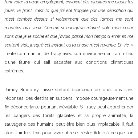
font voler la neige en galopant, envoient des aiguilles me piquer les
joues, le front… c’est là que j’ai été frappée par une sensation qui
m’est tombée dessus si violemment que des larmes me sont
montées aux yeux. Comme si quelqu’un m’avait volé mon cœur
sans que je le sache et que j’avais passé mon temps à errer en me
sentant vide, jusqu’à cet instant où la chose m’est revenue. En vie. »
Lente communion de Tracy avec son environnement, au milieu
d’une faune qui sait s’adapter aux conditions climatiques
extrêmes…
Jamey Bradbury laisse surtout beaucoup de questions sans
réponses, des destins en suspens, impose courageusement une
fin déconcertante pourtant inévitable. Si Tracy peut appréhender
les dangers des forêts glaciales et sa propre animalité, la
sauvagerie des humains peut être bien plus implacable. Il faut
alors fuir très loin pour vivre libre et rester fidèle à ce que l’on