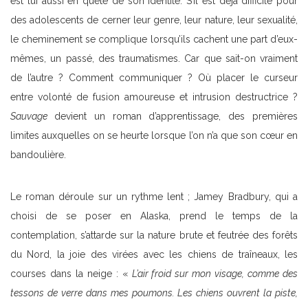
est lui aussi en quête de son identité. S’il est déjà difficile pour
des adolescents de cerner leur genre, leur nature, leur sexualité,
le cheminement se complique lorsqu’ils cachent une part d’eux-
mêmes, un passé, des traumatismes. Car que sait-on vraiment
de l’autre ? Comment communiquer ? Où placer le curseur
entre volonté de fusion amoureuse et intrusion destructrice ?
Sauvage
devient un roman d’apprentissage, des premières
limites auxquelles on se heurte lorsque l’on n’a que son cœur en
bandoulière.
Le roman déroule sur un rythme lent ; Jamey Bradbury, qui a
choisi de se poser en Alaska, prend le temps de la
contemplation, s’attarde sur la nature brute et feutrée des forêts
du Nord, la joie des virées avec les chiens de traîneaux, les
courses dans la neige : «
L’air froid sur mon visage, comme des
tessons de verre dans mes poumons. Les chiens ouvrent la piste,