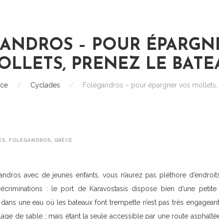
ANDROS – POUR ÉPARGN
OLLETS, PRENEZ LE BATE
ce
/
Cyclades
/
Folégandros – pour épargner vos mollets,
ES
,
FOLEGANDROS
,
GRÈCE
ndros avec de jeunes enfants, vous n’aurez pas pléthore d’endroit
écriminations : le port de Karavostasis dispose bien d’une petite 
 dans une eau où les bateaux font trempette n’est pas très engageant
 plage de sable ; mais étant la seule accessible par une route asphaltée