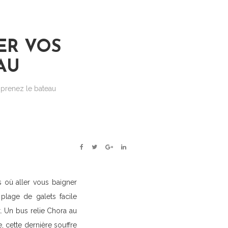
ER VOS
AU
 prenez le bateau
FACEBOOK
TWITTER
GOOGLE+
LINKEDIN
s où aller vous baigner
plage de galets facile
. Un bus relie Chora au
, cette dernière souffre