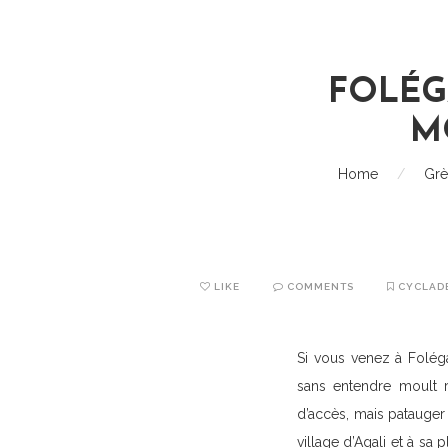
FOLÉG
M
Home
/
Grè
LIKE
COMMENTS
CYCLAD
Si vous venez à Foléga
sans entendre moult r
d’accès, mais patauger
village d’Agali et à sa