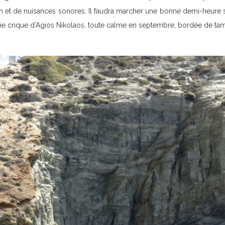
ion et de nuisances sonores. Il faudra marcher une bonne demi-heure 
jolie crique d’Agios Nikolaos, toute calme en septembre, bordée de tam