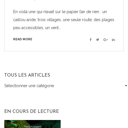
En voilà une qui n’avait sur le papier l’air de rien : un
caillou aride, trois villages, une seule route, des plages
peu accessibles, un vent…
READ MORE
Facebook
Twitter
Google+
Linkedin
TOUS LES ARTICLES
Sélectionner une catégorie
Tous
les
articles
EN COURS DE LECTURE