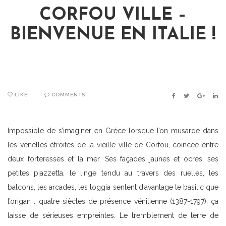
CORFOU VILLE –
BIENVENUE EN ITALIE !
LIKE
COMMENTS
FACEBOOK
TWITTER
GOOGLE
LIN
Impossible de s’imaginer en Grèce lorsque l’on musarde dans
les venelles étroites de la vieille ville de Corfou, coincée entre
deux forteresses et la mer. Ses façades jaunes et ocres, ses
petites piazzetta, le linge tendu au travers des ruelles, les
balcons, les arcades, les loggia sentent d’avantage le basilic que
l’origan : quatre siècles de présence vénitienne (1387-1797), ça
laisse de sérieuses empreintes. Le tremblement de terre de