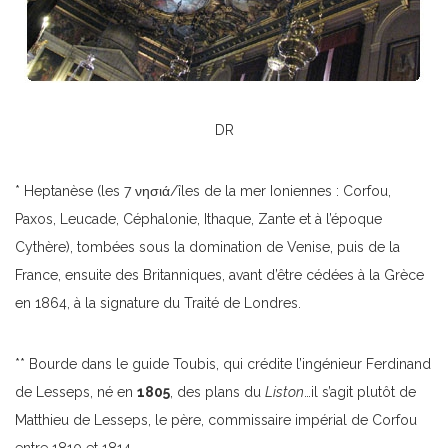
DR
* Heptanèse (les 7 νησιά/îles de la mer Ioniennes : Corfou,
Paxos, Leucade, Céphalonie, Ithaque, Zante et à l’époque
Cythère), tombées sous la domination de Venise, puis de la
France, ensuite des Britanniques, avant d’être cédées à la Grèce
en 1864, à la signature du Traité de Londres.
** Bourde dans le guide Toubis, qui crédite l’ingénieur Ferdinand
de Lesseps, né en
1805
, des plans du
Liston
…il s’agit plutôt de
Matthieu de Lesseps, le père, commissaire impérial de Corfou
entre 1810 et 1814.